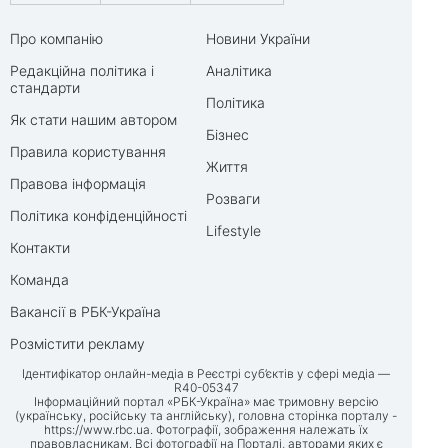
Про компанію
Новини України
Редакційна політика і
Аналітика
стандарти
Політика
Як стати нашим автором
Бізнес
Правила користування
Життя
Правова інформація
Розваги
Політика конфіденційності
Lifestyle
Контакти
Команда
Вакансії в РБК-Україна
Розмістити рекламу
Ідентифікатор онлайн-медіа в Реєстрі суб’єктів у сфері медіа —
R40-05347
Інформаційний портал «РБК-Україна» має тримовну версію
(українську, російську та англійську), головна сторінка порталу -
https://www.rbc.ua
. Фотографії, зображення належать їх
правовласникам. Всі фотографії на Порталі, авторами яких є