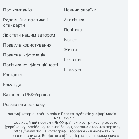
Про компанію
Новини України
Редакційна політика і
Аналітика
стандарти
Політика
Як стати нашим автором
Бізнес
Правила користування
Життя
Правова інформація
Розваги
Політика конфіденційності
Lifestyle
Контакти
Команда
Вакансії в РБК-Україна
Розмістити рекламу
Ідентифікатор онлайн-медіа в Реєстрі суб’єктів у сфері медіа —
R40-05347
Інформаційний портал «РБК-Україна» має тримовну версію
(українську, російську та англійську), головна сторінка порталу -
https://www.rbc.ua
. Фотографії, зображення належать їх
правовласникам. Всі фотографії на Порталі, авторами яких є