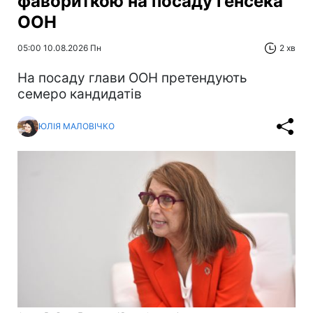
фавориткою на посаду генсека
ООН
05:00 10.08.2026 Пн
2 хв
На посаду глави ООН претендують
семеро кандидатів
ЮЛІЯ МАЛОВІЧКО