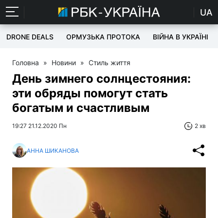
UA
DRONE DEALS
ОРМУЗЬКА ПРОТОКА
ВІЙНА В УКРАЇНІ
Головна
»
Новини
»
Стиль життя
День зимнего солнцестояния:
эти обряды помогут стать
богатым и счастливым
19:27 21.12.2020 Пн
2 хв
АННА ШИКАНОВА