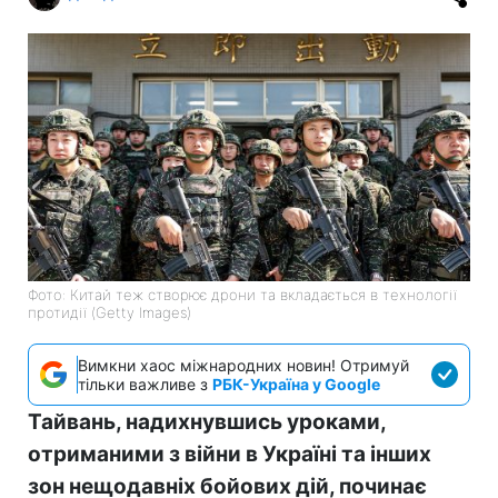
Фото: Китай теж створює дрони та вкладається в технології
протидії (Getty Images)
Вимкни хаос міжнародних новин! Отримуй
тільки важливе з
РБК-Україна у Google
Тайвань, надихнувшись уроками,
отриманими з війни в Україні та інших
зон нещодавніх бойових дій, починає