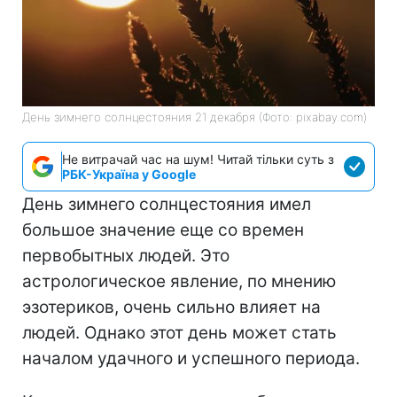
День зимнего солнцестояния 21 декабря (Фото: pixabay.com)
Не витрачай час на шум! Читай тільки суть з
РБК-Україна у Google
День зимнего солнцестояния имел
большое значение еще со времен
первобытных людей. Это
астрологическое явление, по мнению
эзотериков, очень сильно влияет на
людей. Однако этот день может стать
началом удачного и успешного периода.