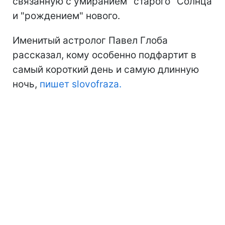
связанную с умиранием "старого" Солнца
и "рождением" нового.
Именитый астролог Павел Глоба
рассказал, кому особенно подфартит в
самый короткий день и самую длинную
ночь,
пишет slovofraza.