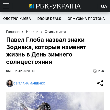
UA
ОБСТРІЛ КИЄВА
DRONE DEALS
ОРМУЗЬКА ПРОТОКА
Головна
»
Новини
»
Стиль життя
Павел Глоба назвал знаки
Зодиака, которые изменят
жизнь в День зимнего
солнцестояния
05:30 21.12.2020 Пн
2 хв
СВІТЛАНА МАЩЕНКО