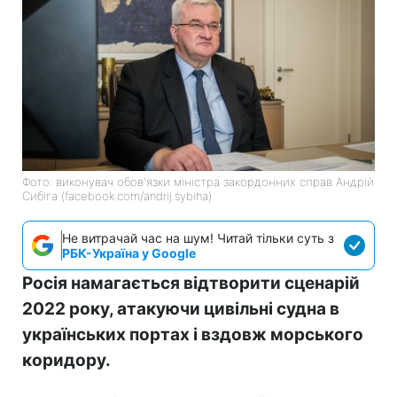
Фото: виконувач обов'язки міністра закордонних справ Андрій
Сибіга (facebook.com/andrij.sybiha)
Не витрачай час на шум! Читай тільки суть з
РБК-Україна у Google
Росія намагається відтворити сценарій
2022 року, атакуючи цивільні судна в
українських портах і вздовж морського
коридору.