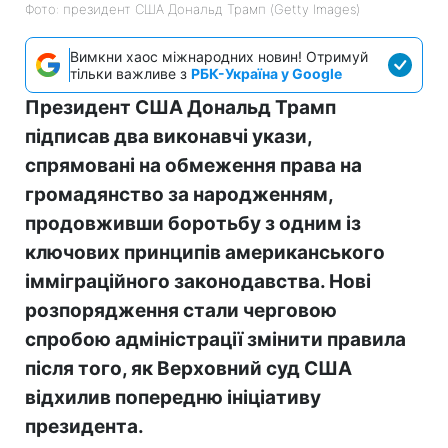
Фото: президент США Дональд Трамп (Getty Images)
Вимкни хаос міжнародних новин! Отримуй
тільки важливе з
РБК-Україна у Google
Президент США Дональд Трамп
підписав два виконавчі укази,
спрямовані на обмеження права на
громадянство за народженням,
продовживши боротьбу з одним із
ключових принципів американського
імміграційного законодавства. Нові
розпорядження стали черговою
спробою адміністрації змінити правила
після того, як Верховний суд США
відхилив попередню ініціативу
президента.