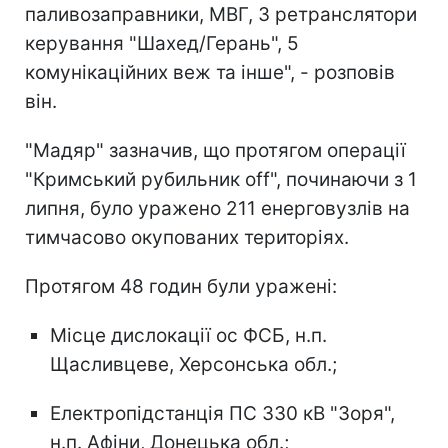
паливозаправники, МВГ, 3 ретранслятори
керування "Шахед/Герань", 5
комунікаційних веж та інше", - розповів
він.
"Мадяр" зазначив, що протягом операції
"Кримський рубильник off", починаючи з 1
липня, було уражено 211 енерговузлів на
тимчасово окупованих територіях.
Протягом 48 годин були уражені:
Місце дислокації ос ФСБ, н.п.
Щасливцеве, Херсонська обл.;
Електропідстанція ПС 330 кВ "Зоря",
н.п. Афіни, Донецька обл.;