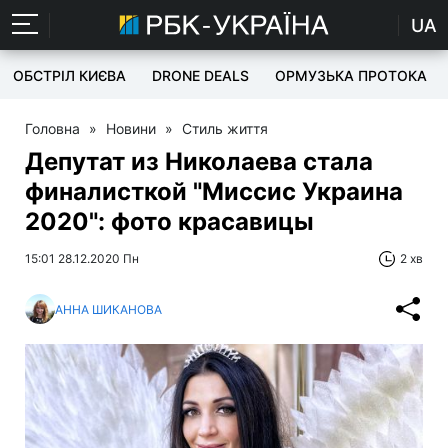
UA
ОБСТРІЛ КИЄВА
DRONE DEALS
ОРМУЗЬКА ПРОТОКА
Головна
»
Новини
»
Стиль життя
Депутат из Николаева стала
финалисткой "Миссис Украина
2020": фото красавицы
15:01 28.12.2020 Пн
2 хв
АННА ШИКАНОВА