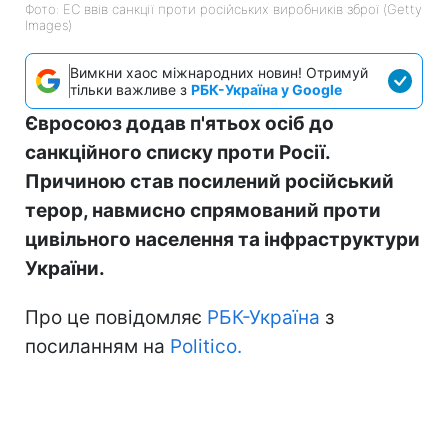
Фото: ЕС ввів санкції проти російських виробників зброї (Getty
Images)
Вимкни хаос міжнародних новин! Отримуй
тільки важливе з
РБК-Україна у Google
Євросоюз додав п'ятьох осіб до
санкційного списку проти Росії.
Причиною став посилений російський
терор, навмисно спрямований проти
цивільного населення та інфраструктури
України.
Про це повідомляє
РБК-Україна
з
посиланням на
Politico.