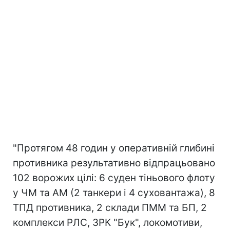
"Протягом 48 годин у оперативній глибині
противника результативно відпрацьовано
102 ворожих цілі: 6 суден тіньового флоту
у ЧМ та АМ (2 танкери і 4 суховантажа), 8
ТПД противника, 2 склади ПММ та БП, 2
комплекси РЛС, ЗРК "Бук", локомотиви,