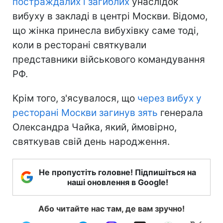
постраждалих і загиблих
унаслідок
вибуху в закладі в центрі Москви. Відомо,
що жінка принесла вибухівку саме тоді,
коли в ресторані святкували
представники військового командування
РФ.
Крім того, з'ясувалося, що
через вибух у
ресторані Москви загинув зять
генерала
Олександра Чайка, який, ймовірно,
святкував свій день народження.
Не пропустіть головне! Підпишіться на
наші оновлення в Google!
Або читайте нас там, де вам зручно!