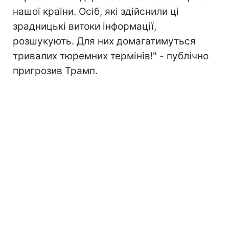
нашої країни. Осіб, які здійснили ці
зрадницькі витоки інформації,
розшукують. Для них домагатимуться
тривалих тюремних термінів!" - публічно
пригрозив Трамп.