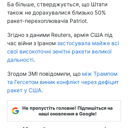
Ба більше, стверджується, що Штати
також не дорахувалися близько 50%
ракет-перехоплювачів Patriot.
Згідно з даними Reuters, армія США під
час війни з Іраном
застосувала майже всі
свої високоточні зенітні ракети великої
дальності
.
Згодом ЗМІ повідомили, що
між Трампом
та Гегсетом виник конфлікт через дефіцит
ракет у США
.
Не пропустіть головне! Підпишіться на
наші оновлення в Google!