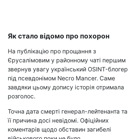
Як стало відомо про похорон
На публікацію про прощання з
Єрусалімовим у районному чаті першим
звернув увагу український OSINT-блогер
під псевдонімом Necro Mancer. Саме
завдяки цьому допису історія отримала
розголос.
Точна дата смерті генерал-лейтенанта та
її причина досі невідомі. Офіційних
коментарів щодо обставин загибелі
військового поки не було.