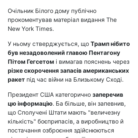
Очільник Білого дому публічно
прокоментував матеріал видання The
New York Times.
У ньому стверджується, що
Трамп нібито
був незадоволений главою Пентагону
Пітом Гегсетом
і вимагав пояснень через
різке скорочення запасів американських
ракет
під час війни на Близькому Сході.
Президент США категорично
заперечив
цю інформацію
. Ба більше, він запевнив,
що Сполучені Штати мають "величезну
кількість" боєприпасів, а виробництво й
постачання озброєння здійснюються