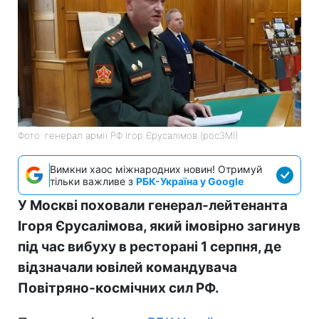
Фото: генерал армії РФ Ігор Єрусалімов (росЗМІ)
Вимкни хаос міжнародних новин! Отримуй
тільки важливе з
РБК-Україна у Google
У Москві поховали генерал-лейтенанта
Ігоря Єрусалімова, який імовірно загинув
під час вибуху в ресторані 1 серпня, де
відзначали ювілей командувача
Повітряно-космічних сил РФ.