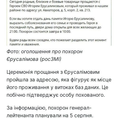
Фото: оголошення про похорон
Єрусалімова (росЗМІ)
Церемонія прощання з Єрусалімовим
пройшла за адресою, яка фігурує як місце
його проживання у витоках баз даних. Це
побічно підтверджує особу похованого.
За інформацією, похорон генерал-
лейтенанта планували на 5 серпня.