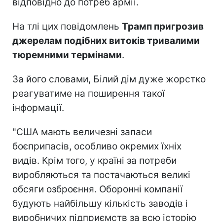
відповідно до потреб армії.
На тлі цих повідомлень
Трамп пригрозив
джерелам подібних витоків тривалими
тюремними термінами
.
За його словами, Білий дім дуже жорстко
реагуватиме на поширення такої
інформації.
"США мають величезні запаси
боєприпасів, особливо окремих їхніх
видів. Крім того, у країні за потреби
виробляються та постачаються великі
обсяги озброєння. Оборонні компанії
будують найбільшу кількість заводів і
виробничих підприємств за всю історію