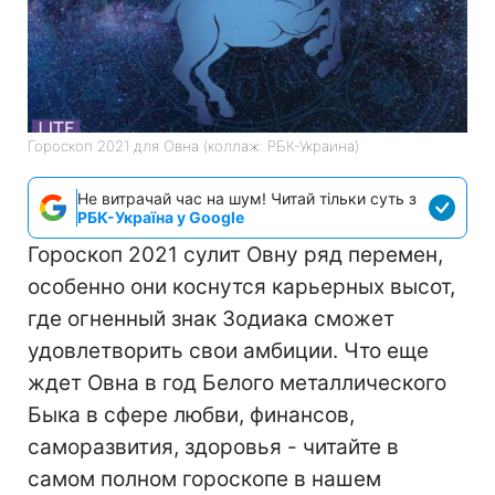
Гороскоп 2021 для Овна (коллаж: РБК-Украина)
Не витрачай час на шум! Читай тільки суть з
РБК-Україна у Google
Гороскоп 2021 сулит Овну ряд перемен,
особенно они коснутся карьерных высот,
где огненный знак Зодиака сможет
удовлетворить свои амбиции. Что еще
ждет Овна в год Белого металлического
Быка в сфере любви, финансов,
саморазвития, здоровья - читайте в
самом полном гороскопе в нашем