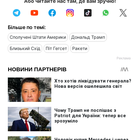
Або читайте нас там, де вам зручно!
Більше по темі:
Сполучені Штати Америки
Дональд Трамп
Близький Схід
Піт Гегсет
Ракети