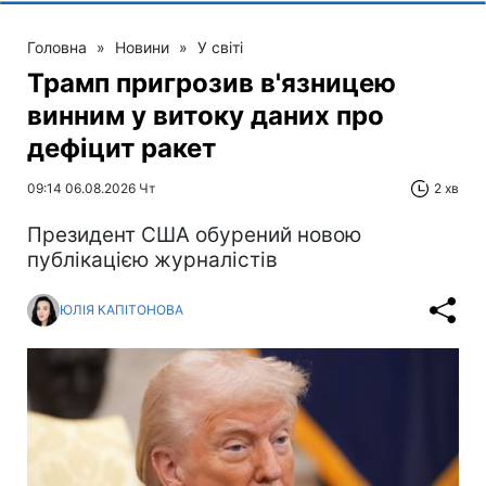
Головна
»
Новини
»
У світі
Трамп пригрозив в'язницею
винним у витоку даних про
дефіцит ракет
09:14 06.08.2026 Чт
2 хв
Президент США обурений новою
публікацією журналістів
ЮЛІЯ КАПІТОНОВА