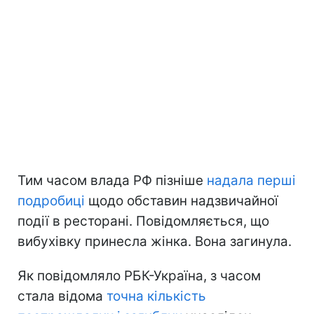
Тим часом влада РФ пізніше
надала перші
подробиці
щодо обставин надзвичайної
події в ресторані. Повідомляється, що
вибухівку принесла жінка. Вона загинула.
Як повідомляло РБК-Україна, з часом
стала відома
точна кількість