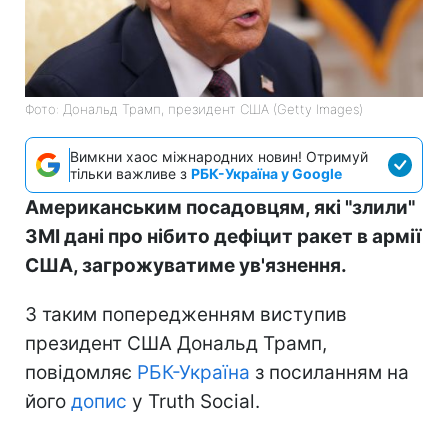
Фото: Дональд Трамп, президент США (Getty Images)
Вимкни хаос міжнародних новин! Отримуй
тільки важливе з
РБК-Україна у Google
Американським посадовцям, які "злили"
ЗМІ дані про нібито дефіцит ракет в армії
США, загрожуватиме ув'язнення.
З таким попередженням виступив
президент США Дональд Трамп,
повідомляє
РБК-Україна
з посиланням на
його
допис
у Truth Social.