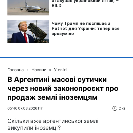
Головна
»
Новини
»
У світі
В Аргентині масові сутички
через новий законопроєкт про
продаж землі іноземцям
05:46 07.08.2026 Пт
2 хв
Скільки вже аргентинської землі
викупили іноземці?