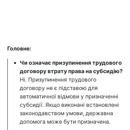
Головне:
Чи означає призупинення трудового
договору втрату права на субсидію?
Ні. Призупинення трудового
договору не є підставою для
автоматичної відмови у призначенні
субсидії. Якщо виконані встановлені
законодавством умови, державна
допомога може бути призначена.