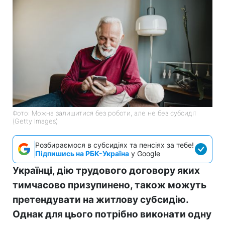
Фото: Можна залишитися без роботи, але не без субсидії
(Getty Images)
Розбираємося в субсидіях та пенсіях за тебе!
Підпишись на РБК-Україна
у Google
Українці, дію трудового договору яких
тимчасово призупинено, також можуть
претендувати на житлову субсидію.
Однак для цього потрібно виконати одну