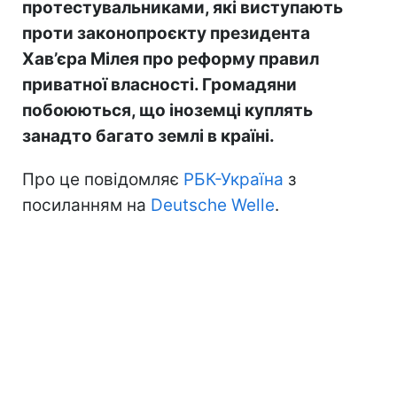
протестувальниками, які виступають
проти законопроєкту президента
Хав’єра Мілея про реформу правил
приватної власності. Громадяни
побоюються, що іноземці куплять
занадто багато землі в країні.
Про це повідомляє
РБК-Україна
з
посиланням на
Deutsche Welle
.