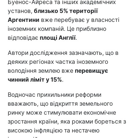
Буенос-Айреса та інших академічних
установ,
близько 5% території
Аргентини
вже перебуває у власності
іноземних компаній. Це приблизно
відповідає
площі Англії
.
Автори дослідження зазначають, що в
деяких регіонах частка іноземного
володіння землею вже
перевищує
чинний ліміт у 15%
.
Водночас прихильники реформи
вважають, що відкриття земельного
ринку може стимулювати економічне
зростання країни, яка роками бореться з
високою інфляцією та нестачею