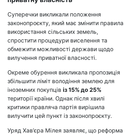
Суперечки викликали положення
законопроєкту, який має змінити правила
використання сільських земель,
спростити процедури виселення та
обмежити можливості держави щодо
вилучення приватної власності.
Окреме обурення викликала пропозиція
збільшити ліміт володіння землею для
іноземних покупців
із 15% до 25%
території країни. Однак після хвилі
критики правляча партія вирішила
вилучити цей пункт із законопроєкту.
Уряд Хав’єра Мілея заявляє, що реформа