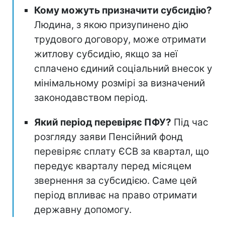
Кому можуть призначити субсидію?
Людина, з якою призупинено дію
трудового договору, може отримати
житлову субсидію, якщо за неї
сплачено єдиний соціальний внесок у
мінімальному розмірі за визначений
законодавством період.
Який період перевіряє ПФУ?
Під час
розгляду заяви Пенсійний фонд
перевіряє сплату ЄСВ за квартал, що
передує кварталу перед місяцем
звернення за субсидією. Саме цей
період впливає на право отримати
державну допомогу.