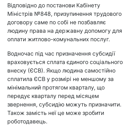
Відповідно до постанови Кабінету
Міністрів №848, призупинення трудового
договору саме по собі не позбавляє
людину права на державну допомогу для
оплати житлово-комунальних послуг.
Водночас під час призначення субсидії
враховується сплата єдиного соціального
внеску (ЄСВ). Якщо людина самостійно
сплатила ЄСВ у розмірі не меншому за
мінімальний протягом кварталу, що
передує кварталу перед місяцем
звернення, субсидію можуть призначити.
Також замість неї це може зробити
роботодавець.