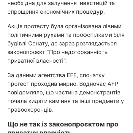
необхідна для залучення інвестицій та
спрощення економічних процедур.
Акція протесту була організована лівими
політичними рухами та профспілками біля
будівлі Сенату, де зараз розглядається
законопроєкт "Про недоторканність
приватної власності".
За даними агентства EFE, спочатку
протест проходив мирно. Водночас AFP
повідомляло, що частина демонстрантів
почала кидати каміння та інші предмети у
правоохоронців.
Що не так із законопроєктом про
приватну власність