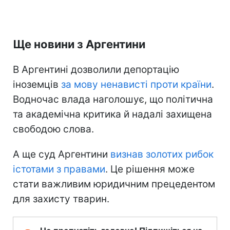
Ще новини з Аргентини
В Аргентині дозволили депортацію
іноземців
за мову ненависті проти країни
.
Водночас влада наголошує, що політична
та академічна критика й надалі захищена
свободою слова.
А ще суд Аргентини
визнав золотих рибок
істотами з правами
. Це рішення може
стати важливим юридичним прецедентом
для захисту тварин.