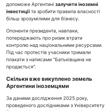
допоможе Аргентині
залучити іноземні
інвестиції
та зробити правила власності
більш зрозумілими для бізнесу.
Опоненти президента, навпаки,
попереджають про ризик втрати
контролю над національними ресурсами.
Під час протестів учасники тримали
плакати з написами "Батьківщина не
продається".
Скільки вже викуплено земель
Аргентини іноземцями
За даними дослідження 2025 року,
проведеного дослідниками з Університету