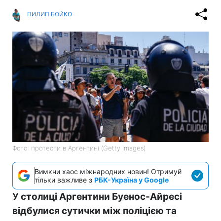
ПИЛИП БОЙКО
Фото: протести в Аргентині (Getty Images)
Вимкни хаос міжнародних новин! Отримуй
тільки важливе з
РБК-Україна у Google
У столиці Аргентини Буенос-Айресі
відбулися сутички між поліцією та