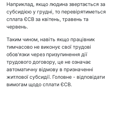
Наприклад, якщо людина звертається за
субсидією у грудні, то перевірятиметься
сплата ЄСВ за квітень, травень та
червень.
Таким чином, навіть якщо працівник
тимчасово не виконує свої трудові
обов'язки через призупинення дії
трудового договору, це не означає
автоматичну відмову в призначенні
житлової субсидії. Головне - відповідати
вимогам щодо сплати ЄСВ.