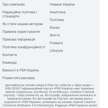
Про компанію
Новини України
Редакційна політика і
Аналітика
стандарти
Політика
Як стати нашим автором
Бізнес
Правила користування
Життя
Правова інформація
Розваги
Політика конфіденційності
Lifestyle
Контакти
Команда
Вакансії в РБК-Україна
Розмістити рекламу
Ідентифікатор онлайн-медіа в Реєстрі суб’єктів у сфері медіа —
R40-05347 Інформаційний портал «РБК-Україна» має тримовну
версію (українську, російську та англійську), головна сторінка
порталу -
https://www.rbc.ua
. Фотографії, зображення належать їх
правовласникам. Всі фотографії на Порталі, авторами яких є
журналісти «РБК-Україна», розміщені на умовах ліцензії Creative
Commons Attribution 4.0 International. Редакція «РБК-Україна» може