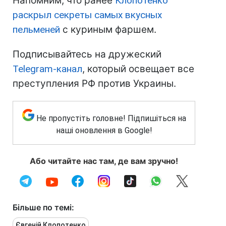
Напомним, что ранее
Клопотенко
раскрыл секреты самых вкусных
пельменей
с куриным фаршем.
Подписывайтесь на дружеский
Telegram-канал
, который освещает все
преступления РФ против Украины.
Не пропустіть головне! Підпишіться на
наші оновлення в Google!
Або читайте нас там, де вам зручно!
Більше по темі:
Євгеній Клопотенко