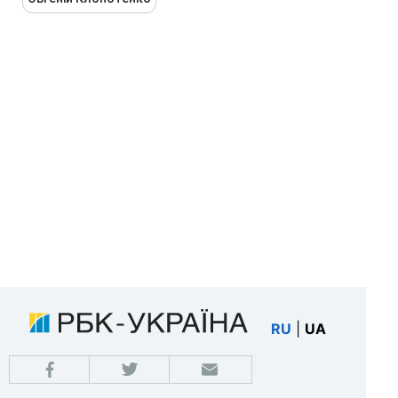
RU
|
UA