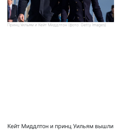
Принц Уильям и Кейт Миддлтон (фото: Getty Images)
Кейт Миддлтон и принц Уильям вышли