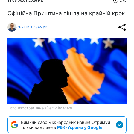
18:05 09.08.2026 Нд
2 хв
Офіційна Приштина пішла на крайній крок
СЕРГІЙ КОЗАЧУК
Фото ілюстративне (Getty Images)
Вимкни хаос міжнародних новин! Отримуй
тільки важливе з
РБК-Україна у Google