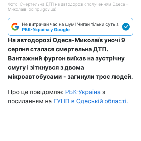
Фото: Смертельна ДТП на автодорозі сполученням Одеса –
Миколаїв (od.npu.gov.ua)
Не витрачай час на шум! Читай тільки суть з
РБК-Україна у Google
На автодорозі Одеса-Миколаїв уночі 9
серпня сталася смертельна ДТП.
Вантажний фургон виїхав на зустрічну
смугу і зіткнувся з двома
мікроавтобусами - загинули троє людей.
Про це повідомляє
РБК-Україна
з
посиланням на
ГУНП в Одеській області.