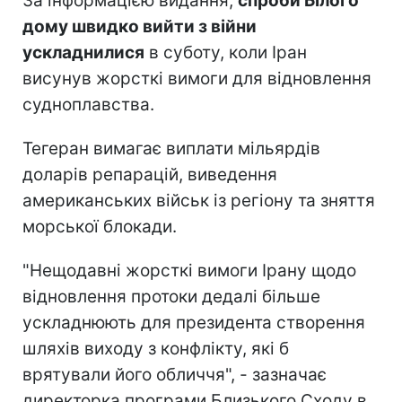
За інформацією видання,
спроби Білого
дому швидко вийти з війни
ускладнилися
в суботу, коли Іран
висунув жорсткі вимоги для відновлення
судноплавства.
Тегеран вимагає виплати мільярдів
доларів репарацій, виведення
американських військ із регіону та зняття
морської блокади.
"Нещодавні жорсткі вимоги Ірану щодо
відновлення протоки дедалі більше
ускладнюють для президента створення
шляхів виходу з конфлікту, які б
врятували його обличчя", - зазначає
директорка програми Близького Сходу в