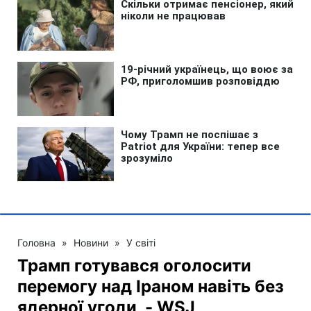
Головна
»
Новини
»
У світі
Трамп готувався оголосити
перемогу над Іраном навіть без
ядерної угоди, - WSJ