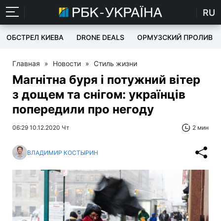
RU
ОБСТРЕЛ КИЕВА
DRONE DEALS
ОРМУЗСКИЙ ПРОЛИВ
Главная
»
Новости
»
Стиль жизни
Магнітна буря і потужний вітер
з дощем та снігом: українців
попередили про негоду
06:29 10.12.2020 Чт
2 мин
ВЛАДИМИР КОСТЫРИН