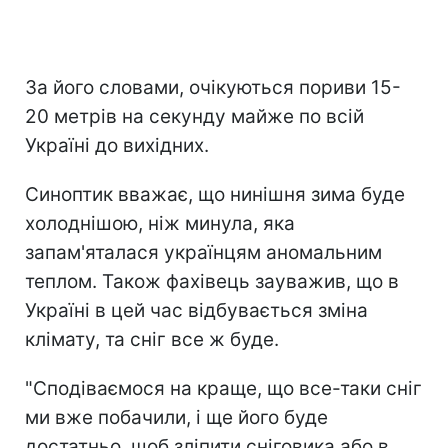
За його словами, очікуються пориви 15-
20 метрів на секунду майже по всій
Україні до вихідних.
Синоптик вважає, що нинішня зима буде
холоднішою, ніж минула, яка
запам'яталася українцям аномальним
теплом. Також фахівець зауважив, що в
Україні в цей час відбувається зміна
клімату, та сніг все ж буде.
"Сподіваємося на краще, що все-таки сніг
ми вже побачили, і ще його буде
достатньо, щоб зліпити сніговика або в