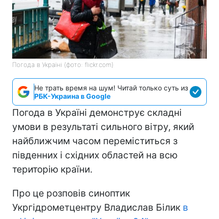
Погода в Україні (фото: flickr.com)
Не трать время на шум! Читай только суть из
РБК-Украина в Google
Погода в Україні демонструє складні
умови в результаті сильного вітру, який
найближчим часом переміститься з
південних і східних областей на всю
територію країни.
Про це розповів синоптик
Укргідрометцентру Владислав Білик
в