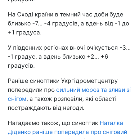
На Сході країни в темний час доби буде
близько -7... -4 градусів, а вдень від -1 до
+1 градуса.
У південних регіонах вночі очікується -3...
-1 градус, а вдень близько +2... +6
градусів.
Раніше синоптики Укргідрометцентру
попередили про
сильний мороз та зливи зі
снігом
, а також розповіли, які області
постраждають від негоди.
Нагадаємо також, що синоптик
Наталка
Діденко раніше попередила про сніговий