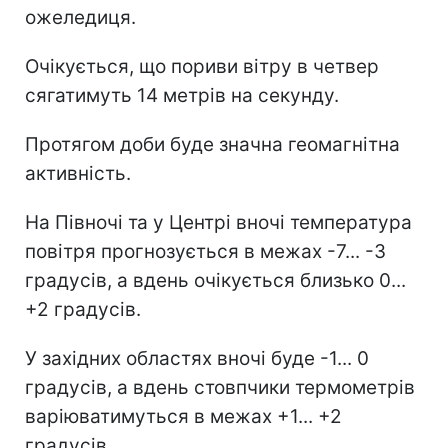
ожеледиця.
Очікується, що пориви вітру в четвер
сягатимуть 14 метрів на секунду.
Протягом доби буде значна геомагнітна
активність.
На Півночі та у Центрі вночі температура
повітря прогнозується в межах -7... -3
градусів, а вдень очікується близько 0...
+2 градусів.
У західних областях вночі буде -1... 0
градусів, а вдень стовпчики термометрів
варіюватимуться в межах +1... +2
градусів.