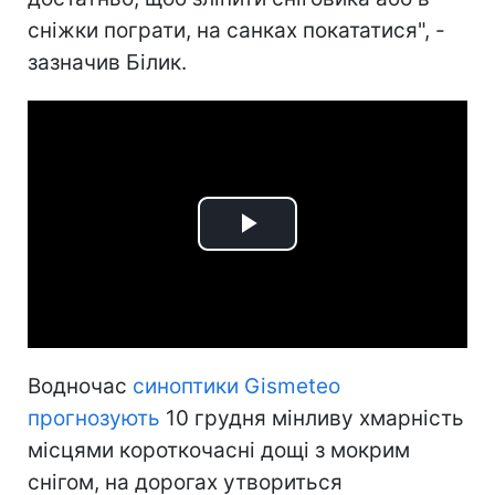
сніжки пограти, на санках покататися", -
зазначив Білик.
Play
Video
Водночас
синоптики Gismeteo
прогнозують
10 грудня мінливу хмарність
місцями короткочасні дощі з мокрим
снігом, на дорогах утвориться