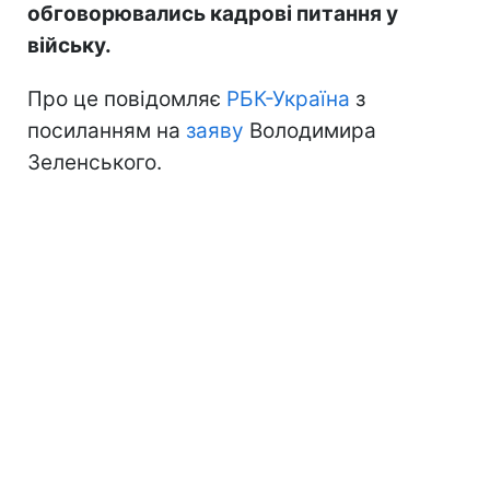
обговорювались кадрові питання у
війську.
Про це повідомляє
РБК-Україна
з
посиланням на
заяву
Володимира
Зеленського.