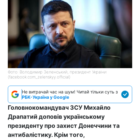
Фото: Володимир Зеленський, президент України
(facebook.com_zelenskyy.official)
Не витрачай час на шум! Читай тільки суть з
РБК-Україна у Google
Головнокомандувач ЗСУ Михайло
Драпатий доповів українському
президенту про захист Донеччини та
антибалістику. Крім того,