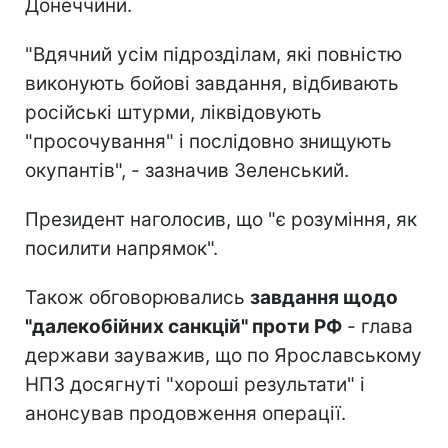
Донеччини.
"Вдячний усім підрозділам, які повністю
виконують бойові завдання, відбивають
російські штурми, ліквідовують
"просочування" і послідовно знищують
окупантів", - зазначив Зеленський.
Президент наголосив, що "є розуміння, як
посилити напрямок".
Також обговорювались
завдання щодо
"далекобійних санкцій" проти РФ
- глава
держави зауважив, що по Ярославському
НПЗ досягнуті "хороші результати" і
анонсував продовження операції.