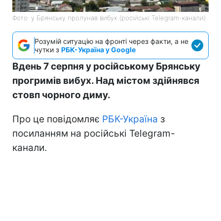
Фото: у Брянську пролунав вибух (російські Telegram-канали)
Розумій ситуацію на фронті через факти, а не
чутки з
РБК-Україна у Google
Вдень 7 серпня у російському Брянську
прогримів вибух. Над містом здійнявся
стовп чорного диму.
Про це повідомляє
РБК-Україна
з
посиланням на російські Telegram-
канали.