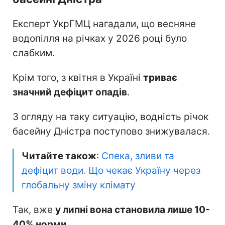
Експерт УкрГМЦ нагадали, що весняне
водопілля на річках у 2026 році було
слабким.
Крім того, з квітня в Україні
триває
значний дефіцит опадів
.
З огляду на таку ситуацію, водність річок
басейну Дністра поступово знижувалася.
Читайте також
:
Спека, зливи та
дефіцит води. Що чекає Україну через
глобальну зміну клімату
Так, вже
у липні вона становила лише 10-
40% норми
.