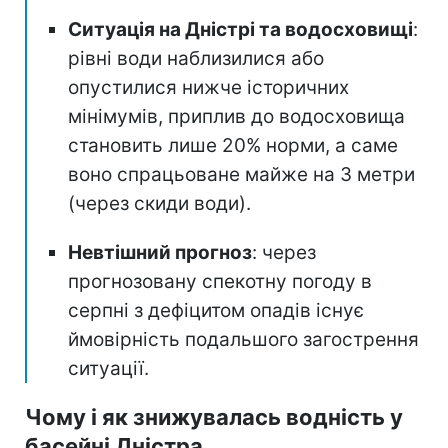
Ситуація на Дністрі та водосховищі
:
рівні води наблизилися або
опустилися нижче історичних
мінімумів, приплив до водосховища
становить лише 20% норми, а саме
воно спрацьоване майже на 3 метри
(через скиди води).
Невтішний прогноз
: через
прогнозовану спекотну погоду в
серпні з дефіцитом опадів існує
ймовірність подальшого загострення
ситуації.
Чому і як знижувалась водність у
басейні Дністра