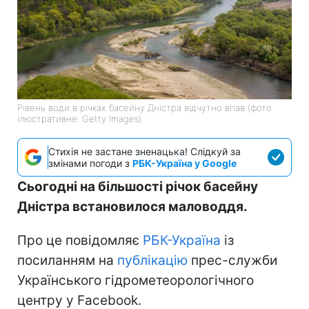
Рівень води в річках басейну Дністра відчутно впав (фото
ілюстративне: Getty Images)
Стихія не застане зненацька! Слідкуй за
змінами погоди з
РБК-Україна у Google
Сьогодні на більшості річок басейну
Дністра встановилося маловоддя.
Про це повідомляє
РБК-Україна
із
посиланням на
публікацію
прес-служби
Українського гідрометеорологічного
центру у Facebook.