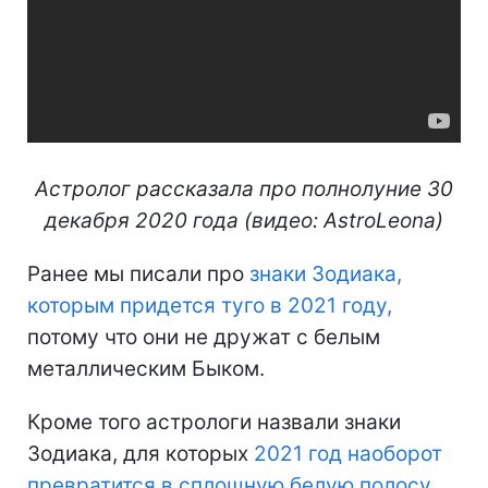
Астролог рассказала про полнолуние 30
декабря 2020 года (видео: AstroLeona)
Ранее мы писали про
знаки Зодиака,
которым придется туго в 2021 году,
потому что они не дружат с белым
металлическим Быком.
Кроме того астрологи назвали знаки
Зодиака, для которых
2021 год наоборот
превратится в сплошную белую полосу.