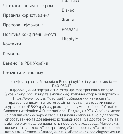
Політика
Як стати нашим автором
Бізнес
Правила користування
Життя
Правова інформація
Розваги
Політика конфіденційності
Lifestyle
Контакти
Команда
Вакансії в РБК-Україна
Розмістити рекламу
Ідентифікатор онлайн-медіа в Реєстрі суб’єктів у сфері медіа —
R40-05347
Інформаційний портал «РБК-Україна» має тримовну версію
(українську, російську та англійську), головна сторінка порталу -
https://www.rbc.ua
. Фотографії, зображення належать їх
правовласникам. Всі фотографії на Порталі, авторами яких є
журналісти «РБК-Україна», розміщені на умовах ліцензії Creative
Commons Attribution 4.0 International. Редакція «РБК-Україна» може
не поділяти точку зору авторів. Оціночні судження не підлягають
спростуванню та доведенню їх правдивості. За достовірність та
зміст реклами відповідальність несе рекламодавець. Матеріали,
позначені плашкою: «Прес-релізи», «Спецпроект», «Партнерський
матеріал», «Promo», «Благодійність», «Резонанс» розміщуються на