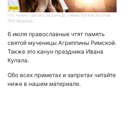
Что нужно сделать за день до Ивана Купала (коллаж
РБК-Украина)
6 июля православные чтят память
святой мученицы Агриппины Римской.
Также это канун праздника Ивана
Купала.
Обо всех приметах и запретах читайте
ниже в нашем материале.