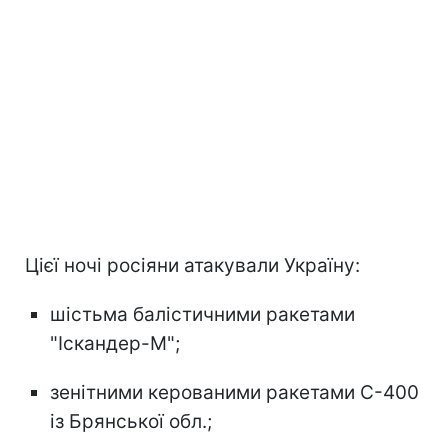
Цієї ночі росіяни атакували Україну:
шістьма балістичними ракетами
"Іскандер-М";
зенітними керованими ракетами С-400
із Брянської обл.;