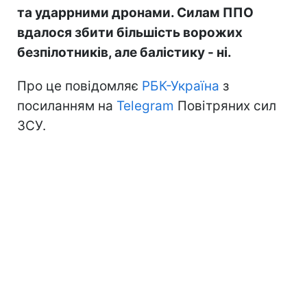
та ударрними дронами. Силам ППО
вдалося збити більшість ворожих
безпілотників, але балістику - ні.
Про це повідомляє
РБК-Україна
з
посиланням на
Telegram
Повітряних сил
ЗСУ.