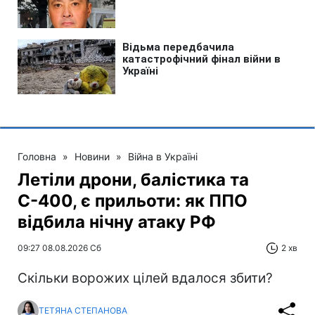
Головна
»
Новини
»
Війна в Україні
Летіли дрони, балістика та
С-400, є прильоти: як ППО
відбила нічну атаку РФ
09:27 08.08.2026 Сб
2 хв
Скільки ворожих цілей вдалося збити?
ТЕТЯНА СТЕПАНОВА