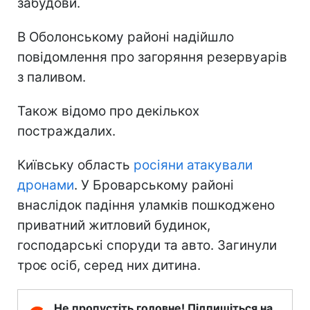
забудови.
В Оболонському районі надійшло
повідомлення про загоряння резервуарів
з паливом.
Також відомо про декількох
постраждалих.
Київську область
росіяни атакували
дронами
. У Броварському районі
внаслідок падіння уламків пошкоджено
приватний житловий будинок,
господарські споруди та авто. Загинули
троє осіб, серед них дитина.
Не пропустіть головне! Підпишіться на