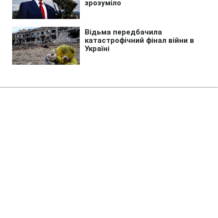
Головна
»
Новини
»
У світі
Росія використала міграційну
кризу в Сеуті для розгону
ультраправих наративів
09:21 08.08.2026 Сб
3 хв
За кілька годин наративи про мігрантів
набрали сотні тисяч переглядів у
соцмережах