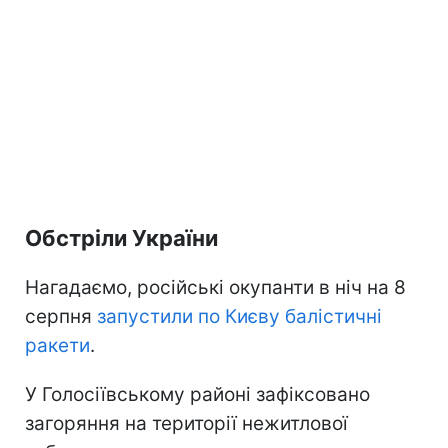
Обстріли України
Нагадаємо, російські окупанти в ніч на 8
серпня
запустили по Києву балістичні
ракети
.
У Голосіївському районі зафіксовано
загоряння на території нежитлової