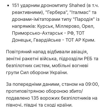
151 ударним дрономтипу Shahed (в т.ч.
реактивними), "Гербера", "Італмас" та
дронами-імітаторами типу "Пародія" із
напрямків: Курськ, Міллерово, Орел,
Приморсько-Ахтарськ - РФ, ТОТ
Донецьк, Гвардійське - ТОТ АР Крим.
Повітряний напад відбивали авіація,
зенітні ракетні війська, підрозділи РЕБ та
безпілотних систем, мобільні вогневі
групи Сил оборони України.
За попередніми даними, станом на 09:00,
протиповітряною обороною збито/
подавлено 135 ворожих безпілотників на
півночі, півдні та сході країни.