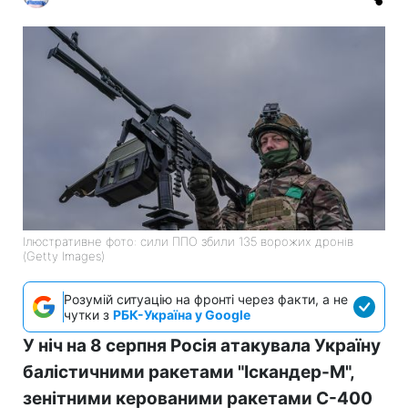
Ілюстративне фото: сили ППО збили 135 ворожих дронів
(Getty Images)
Розумій ситуацію на фронті через факти, а не
чутки з
РБК-Україна у Google
У ніч на 8 серпня Росія атакувала Україну
балістичними ракетами "Іскандер-М",
зенітними керованими ракетами С-400