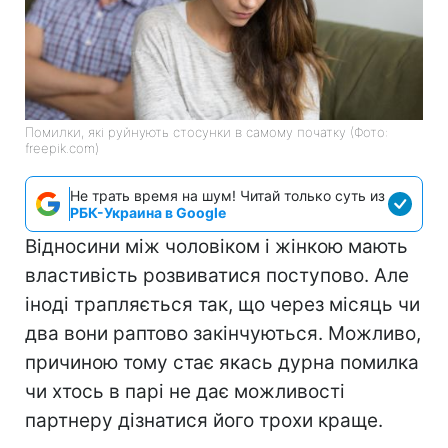
Помилки, які руйнують стосунки в самому початку (Фото:
freepik.com)
Не трать время на шум! Читай только суть из
РБК-Украина в Google
Відносини між чоловіком і жінкою мають
властивість розвиватися поступово. Але
іноді трапляється так, що через місяць чи
два вони раптово закінчуються. Можливо,
причиною тому стає якась дурна помилка
чи хтось в парі не дає можливості
партнеру дізнатися його трохи краще.