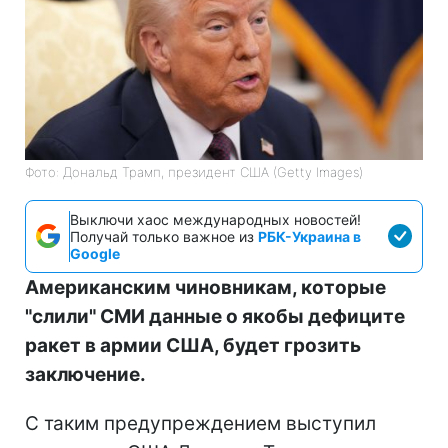
Фото: Дональд Трамп, президент США (Getty Images)
Выключи хаос международных новостей!
Получай только важное из
РБК-Украина в
Google
Американским чиновникам, которые
"слили" СМИ данные о якобы дефиците
ракет в армии США, будет грозить
заключение.
С таким предупреждением выступил