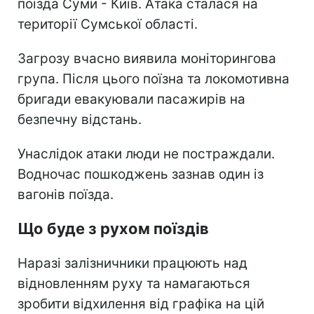
поїзда Суми - Київ. Атака сталася на
території Сумської області.
Загрозу вчасно виявила моніторингова
група. Після цього поїзна та локомотивна
бригади евакуювали пасажирів на
безпечну відстань.
Унаслідок атаки люди не постраждали.
Водночас пошкоджень зазнав один із
вагонів поїзда.
Що буде з рухом поїздів
Наразі залізничники працюють над
відновленням руху та намагаються
зробити відхилення від графіка на цій