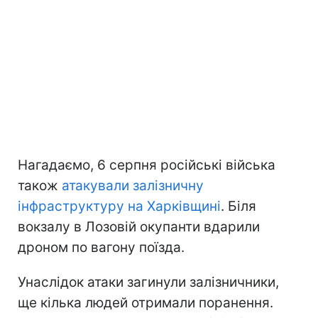
Нагадаємо, 6 серпня російські війська
також
атакували залізничну
інфраструктуру на Харківщині
. Біля
вокзалу в Лозовій окупанти вдарили
дроном по вагону поїзда.
Унаслідок атаки загинули залізничники,
ще кілька людей отримали поранення.