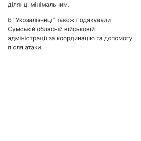
ділянці мінімальним.
В "Укрзалізниці" також подякували
Сумській обласній військовій
адміністрації за координацію та допомогу
після атаки.