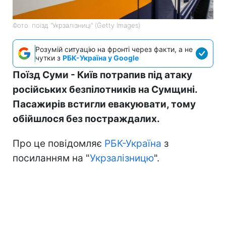
Фото: поїзд "Укрзалізниці" (Getty Images)
Розумій ситуацію на фронті через факти, а не
чутки з
РБК-Україна у Google
Поїзд Суми - Київ потрапив під атаку
російських безпілотників на Сумщині.
Пасажирів встигли евакуювати, тому
обійшлося без постраждалих.
Про це повідомляє
РБК-Україна
з
посиланням на "
Укрзалізницю
".