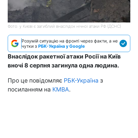
Фото: у Києві є загиблий внаслідок нічної атаки РФ (ДСНС)
Розумій ситуацію на фронті через факти, а не
чутки з
РБК-Україна у Google
Внаслідок ракетної атаки Росії на Київ
вночі 8 серпня загинула одна людина.
Про це повідомляє
РБК-Україна
з
посиланням на
КМВА
.