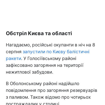
Обстріл Києва та області
Нагадаємо, російські окупанти в ніч на 8
серпня
запустили по Києву балістичні
ракети
. У Голосіївському районі
зафіксовано загоряння на території
нежитлової забудови.
В Оболонському районі надійшло
повідомлення про загоряння резервуарів
з паливом. Також відомо про чотирьох
постраждалих у столиці.