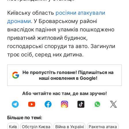
Київську область
росіяни атакували
дронами
. У Броварському районі
внаслідок падіння уламків пошкоджено
приватний житловий будинок,
господарські споруди та авто. Загинули
троє осіб, серед них дитина.
Не пропустіть головне! Підпишіться на
наші оновлення в Google!
Або читайте нас там, де вам зручно!
Більше по темі:
Київ
Обстріл Києва
Війна в Україні
Ракетна атака