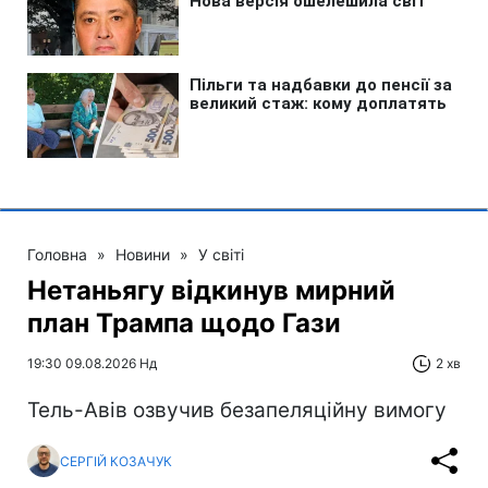
Головна
»
Новини
»
У світі
Нетаньягу відкинув мирний
план Трампа щодо Гази
19:30 09.08.2026 Нд
2 хв
Тель-Авів озвучив безапеляційну вимогу
СЕРГІЙ КОЗАЧУК