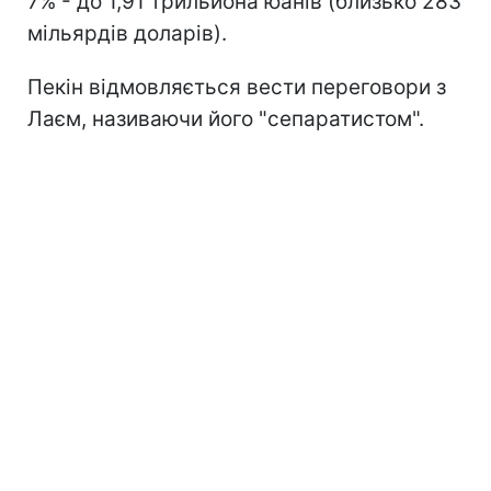
7% - до 1,91 трильйона юанів (близько 283
мільярдів доларів).
Пекін відмовляється вести переговори з
Лаєм, називаючи його "сепаратистом".