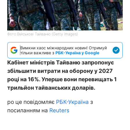
Фото:Військові Тайваню (Getty Images)
Вимкни хаос міжнародних новин! Отримуй
тільки важливе з
РБК-Україна у Google
Кабінет міністрів Тайваню запропонує
збільшити витрати на оборону у 2027
році на 16%. Уперше вони перевищать 1
трильйон тайванських доларів.
ро це повідомляє
РБК-Україна
з
посиланням на
Reuters