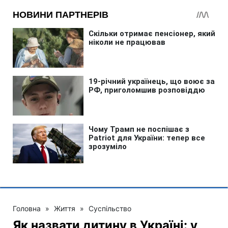
Головна
»
Життя
»
Суспільство
Як назвати дитину в Україні: у