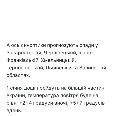
А ось синоптики прогнозують опади у
Закарпатській, Чернівецькій, Івано-
Франківській, Хмельницькій,
Тернопільській, Львівській та Волинській
областях.
1 січня дощі пройдуть на більшій частині
України, температура повітря буде на
рівні +2+4 градуси вночі, +5+7 градусів -
вдень.