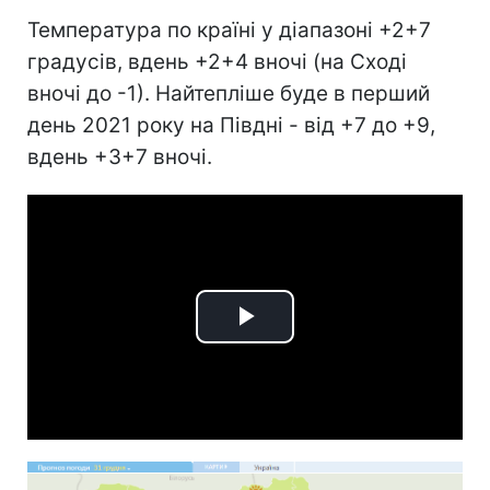
Температура по країні у діапазоні +2+7
градусів, вдень +2+4 вночі (на Сході
вночі до -1). Найтепліше буде в перший
день 2021 року на Півдні - від +7 до +9,
вдень +3+7 вночі.
Play
Video