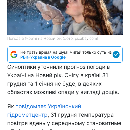
Погода в Україні на Новий рік (фото: pixabay.com)
Не трать время на шум! Читай только суть из
РБК-Украина в Google
Синоптики уточнили прогноз погоди в
Україні на Новий рік. Снігу в країні 31
грудня та 1 січня не буде, в деяких
областях можливі опади у вигляді дощів.
Як
повідомляє Український
гідрометцентр
, 31 грудня температура
повітря вдень у середньому становитиме