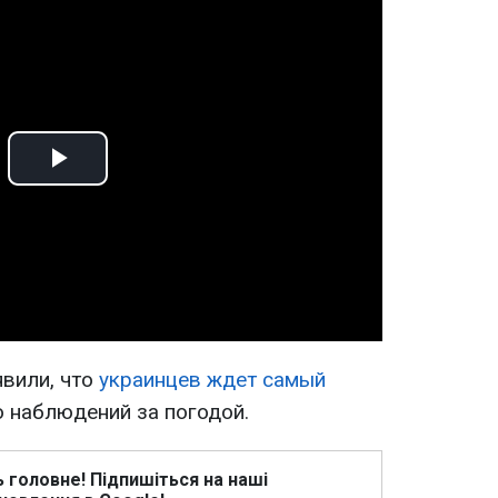
Play
Video
вили, что
украинцев ждет самый
 наблюдений за погодой.
ь головне! Підпишіться на наші