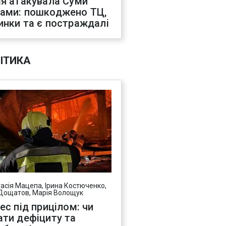
ія атакувала Суми
ами: пошкоджено ТЦ,
инки та є постраждалі
ІТИКА
асія Мацепа, Ірина Костюченко,
Дощатов, Марія Волощук
нес під прицілом: чи
ати дефіциту та