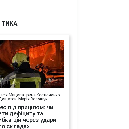
ІТИКА
асія Мацепа, Ірина Костюченко,
Дощатов, Марія Волощук
нес під прицілом: чи
ати дефіциту та
ибка цін через удари
по складах