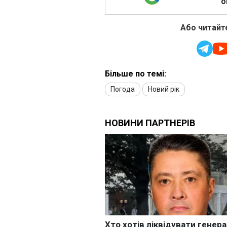
о
Або читайте
Більше по темі:
Погода
Новий рік