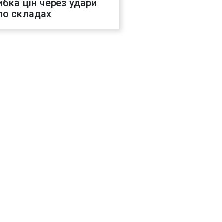
ибка цін через удари
по складах