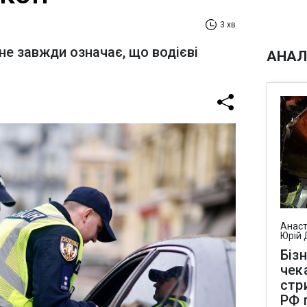
3 хв
не завжди означає, що водієві
АНАЛ
Анаст
Юрій 
Біз
чек
стр
РФ 