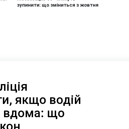
ліція
и, якщо водій
а вдома: що
акон