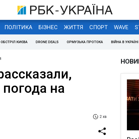
ПОЛІТИКА
БІЗНЕС
ЖИТТЯ
СПОРТ
WAVE
S
ОБСТРІЛ КИЄВА
DRONE DEALS
ОРМУЗЬКА ПРОТОКА
ВІЙНА В УКРАЇНІ
я
НОВИ
рассказали,
 погода на
2 хв