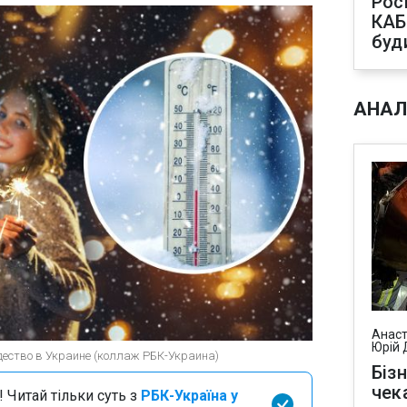
Рос
КАБ
буд
АНАЛ
Анаст
Юрій 
дество в Украине (коллаж РБК-Украина)
Біз
чек
 Читай тільки суть з
РБК-Україна у