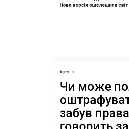
Авто
»
Чи може по
оштрафуват
забув прав
говорить з