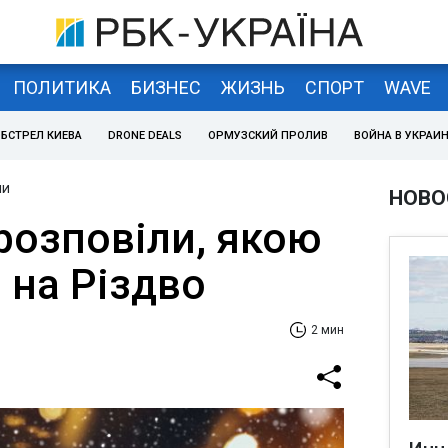
ПОЛИТИКА
БИЗНЕС
ЖИЗНЬ
СПОРТ
WAVE
БСТРЕЛ КИЕВА
DRONE DEALS
ОРМУЗСКИЙ ПРОЛИВ
ВОЙНА В УКРАИ
ни
НОВО
розповіли, якою
 на Різдво
2 мин