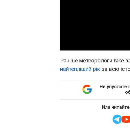
Раніше метеорологи вже з
найтепліший рік
за всю іст
Не упустите 
об
Или читайте