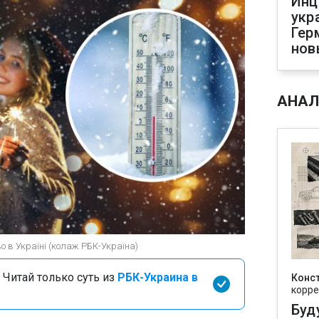
Инц
укр
Гер
нов
АНАЛ
о в Україні (колаж РБК-Україна)
 Читай только суть из
РБК-Украина в
Конс
корре
Буд