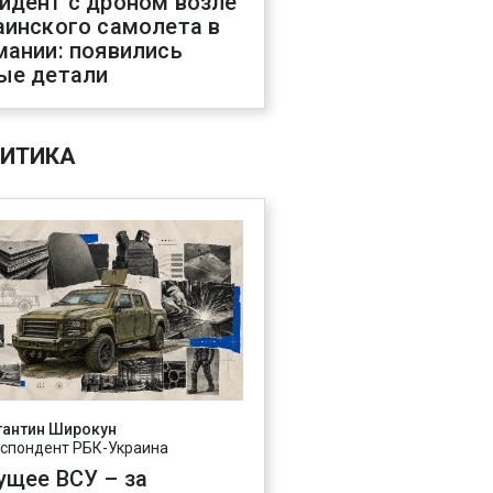
идент с дроном возле
аинского самолета в
мании: появились
ые детали
ИТИКА
тантин Широкун
спондент РБК-Украина
ущее ВСУ – за