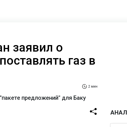
н заявил о
поставлять газ в
2 мин
"пакете предложений" для Баку
АНАЛ