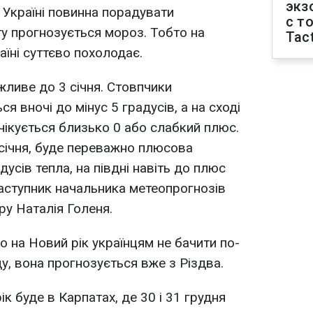
экз
в Україні повинна порадувати
с т
ту прогнозується мороз. Тобто на
Tact
аїні суттєво похолодає.
ливе до 3 січня. Стовпчики
я вночі до мінус 5 градусів, а на сході
 очікується близько 0 або слабкий плюс.
січня, буде переважно плюсова
дусів тепла, на півдні навіть до плюс
аступник начальника метеопрогнозів
ру Наталія Голеня.
о на Новий рік українцям не бачити по-
, вона прогнозується вже з Різдва.
к буде в Карпатах, де 30 і 31 грудня