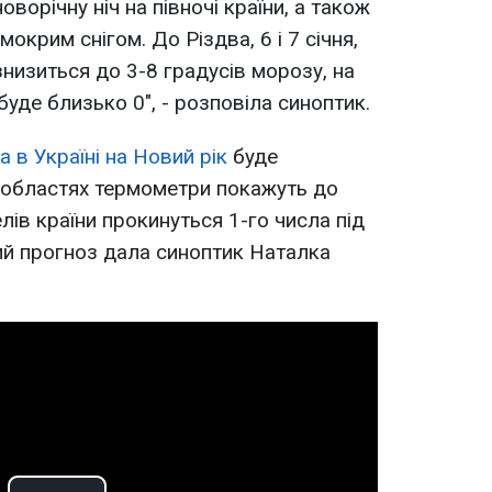
новорічну ніч на півночі країни, а також
окрим снігом. До Різдва, 6 і 7 січня,
знизиться до 3-8 градусів морозу, на
буде близько 0", - розповіла синоптик.
а в Україні на Новий рік
буде
 областях термометри покажуть до
елів країни прокинуться 1-го числа під
ий прогноз дала синоптик Наталка