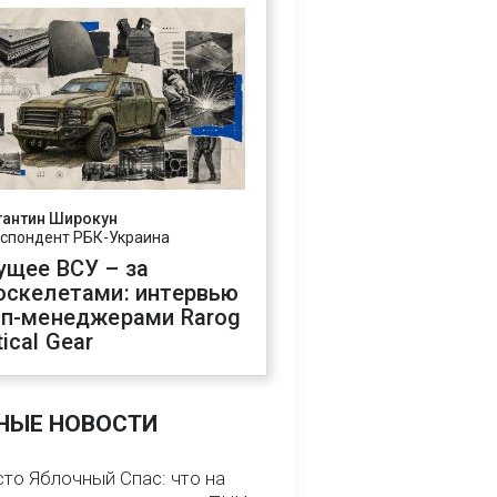
тантин Широкун
спондент РБК-Украина
ущее ВСУ – за
оскелетами: интервью
оп-менеджерами Rarog
ical Gear
НЫЕ НОВОСТИ
сто Яблочный Спас: что на