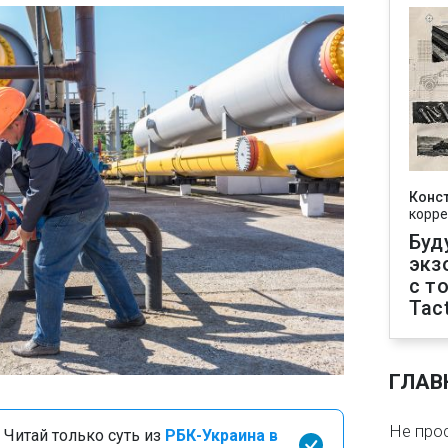
Конс
корре
Буд
экз
с т
Tact
ГЛАВ
Не про
 Читай только суть из
РБК-Украина в