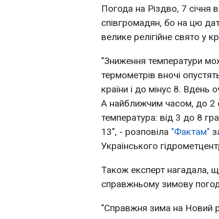
Погода на Різдво, 7 січня 
співгромадян, бо на цю да
велике релігійне свято у кр
"Зниження температури мож
термометрів вночі опустятьс
країни і до мінус 8. Вдень
А найближчим часом, до 2 
температура: від 3 до 8 гра
13", - розповіла
"Фактам"
з
Українського гідрометцент
Також експерт нагадала, щ
справжньому зимову погоду
"Справжня зима на Новий рі