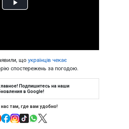
Play
Video
аявили, що
українців чекає
орію спостережень за погодою.
главное! Подпишитесь на наши
новления в Google!
 нас там, где вам удобно!