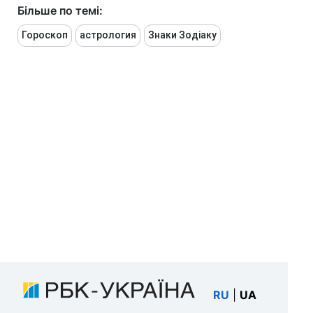
Більше по темі:
Гороскоп
астрология
Знаки Зодіаку
RU
|
UA