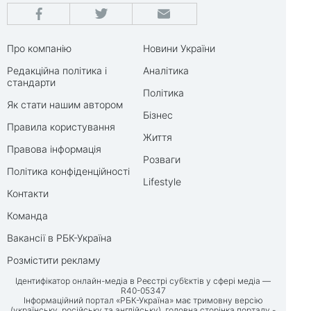
Про компанію
Новини України
Редакційна політика і
Аналітика
стандарти
Політика
Як стати нашим автором
Бізнес
Правила користування
Життя
Правова інформація
Розваги
Політика конфіденційності
Lifestyle
Контакти
Команда
Вакансії в РБК-Україна
Розмістити рекламу
Ідентифікатор онлайн-медіа в Реєстрі суб’єктів у сфері медіа —
R40-05347
Інформаційний портал «РБК-Україна» має тримовну версію
(українську, російську та англійську), головна сторінка порталу -