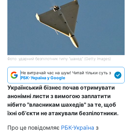
Фото: ударний безпілотник типу "шахед" (Getty Images)
Не витрачай час на шум! Читай тільки суть з
РБК-Україна у Google
Український бізнес почав отримувати
анонімні листи з вимогою заплатити
нібито "власникам шахедів" за те, щоб
їхні обʼєкти не атакували безпілотники.
Про це повідомляє
РБК-Україна
з