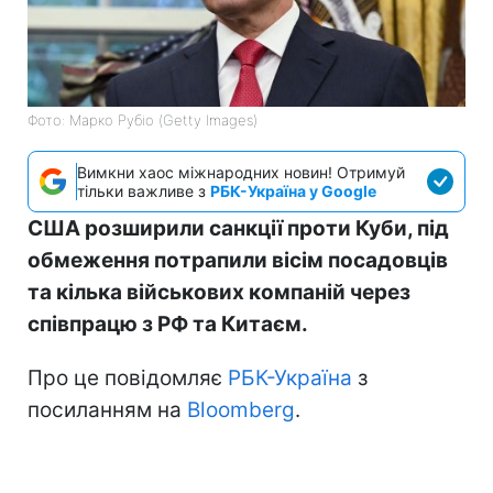
Фото: Марко Рубіо (Getty Images)
Вимкни хаос міжнародних новин! Отримуй
тільки важливе з
РБК-Україна у Google
США розширили санкції проти Куби, під
обмеження потрапили вісім посадовців
та кілька військових компаній через
співпрацю з РФ та Китаєм.
Про це повідомляє
РБК-Україна
з
посиланням на
Bloomberg
.