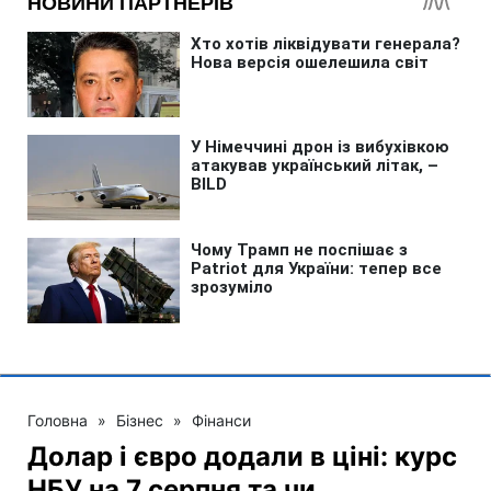
Головна
»
Бізнес
»
Фінанси
Долар і євро додали в ціні: курс
НБУ на 7 серпня та чи