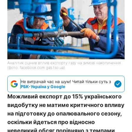
Аналітик оцінив вплив експорту газу на зимові накопичення
(фото: facebook.com gas.tso.ua)
Не витрачай час на шум! Читай тільки суть з
РБК-Україна у Google
Можливий експорт до 15% українського
видобутку не матиме критичного впливу
на підготовку до опалювального сезону,
оскільки йдеться про відносно
невеликий обсяг порівняно з темпами