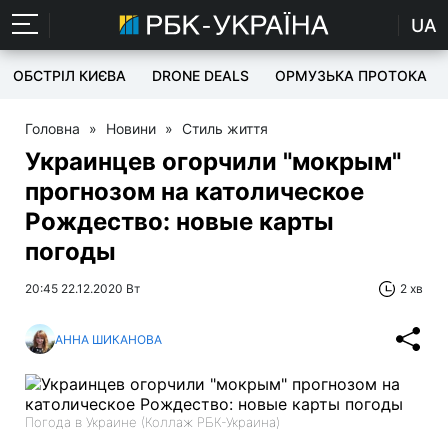
UA
ОБСТРІЛ КИЄВА
DRONE DEALS
ОРМУЗЬКА ПРОТОКА
Головна
»
Новини
»
Стиль життя
Украинцев огорчили "мокрым"
прогнозом на католическое
Рождество: новые карты
погоды
20:45 22.12.2020 Вт
2 хв
АННА ШИКАНОВА
Погода в Украине (Коллаж РБК-Украина)