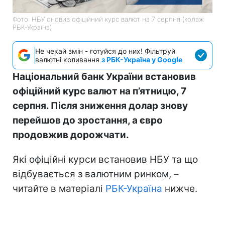
Фото: НБУ оновив офіційний курс валют на 7 серпня (колаж
РБК-Україна)
Не чекай змін - готуйся до них! Фільтруй
валютні коливання
з РБК-Україна у Google
Національний банк України встановив
офіційний курс валют на п’ятницю, 7
серпня. Після зниження долар знову
перейшов до зростання, а євро
продовжив дорожчати.
Які офіційні курси встановив НБУ та що
відбувається з валютним ринком, –
читайте в матеріалі
РБК-Україна
нижче.