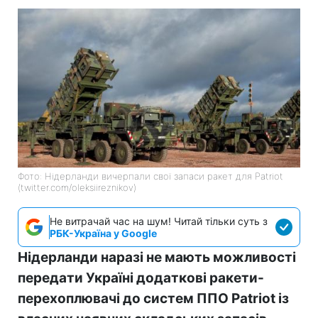
Фото: Нідерланди вичерпали свої запаси ракет для Patriot
(twitter.com/oleksiireznikov)
Не витрачай час на шум! Читай тільки суть з
РБК-Україна у Google
Нідерланди наразі не мають можливості
передати Україні додаткові ракети-
перехоплювачі до систем ППО Patriot із