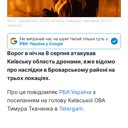
Фото: працівники ДСНС на місці ліквідації наслідків (ДСНС
України)
Не витрачай час на шум! Читай тільки суть з
РБК-Україна у Google
Ворог в ніч на 8 серпня атакував
Київську область дронами, вже відомо
про наслідки в Броварському районі на
трьох локаціях.
Про це повідомляє
РБК-Україна
з
посиланням на голову Київської ОВА
Тимура Ткаченка в
Telergam.