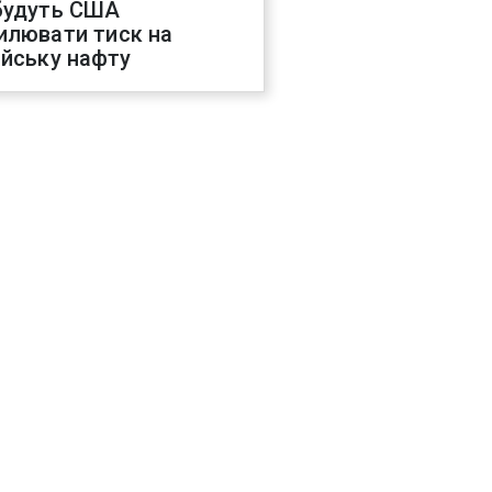
будуть США
илювати тиск на
ійську нафту