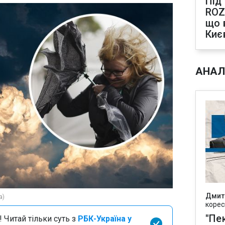
Під
ROZ
що 
Киє
АНАЛ
Дмит
а)
корес
"Пек
 Читай тільки суть з
РБК-Україна у