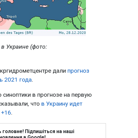
 в Украине (фото:
Укргидрометцентре дали
прогноз
ь 2021 года
.
о синоптики в прогнозе на первую
сказывали, что
в Украину идет
 +16
.
ь головне! Підпишіться на наші
новлення в Google!