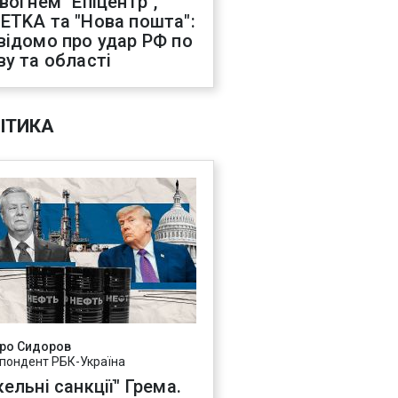
 вогнем "Епіцентр",
ETKA та "Нова пошта":
відомо про удар РФ по
ву та області
ІТИКА
ро Сидоров
пондент РБК-Україна
ельні санкції" Грема.