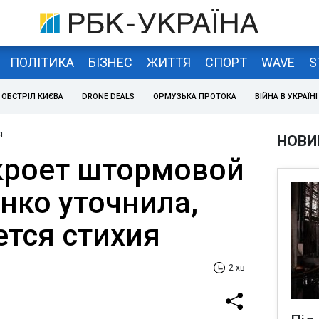
ПОЛІТИКА
БІЗНЕС
ЖИТТЯ
СПОРТ
WAVE
S
ОБСТРІЛ КИЄВА
DRONE DEALS
ОРМУЗЬКА ПРОТОКА
ВІЙНА В УКРАЇНІ
я
НОВИ
кроет штормовой
нко уточнила,
ется стихия
2 хв