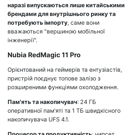
наразі випускаються лише китайськими
брендами для внутрішнього ринку та
потребують імпорту
, саме вони
вважаються "вершиною мобільної
інженерії".
Nubia RedMagic 11 Pro
Орієнтований на геймерів та ентузіастів,
пристрій поєднує топове залізо з
розширеними функціями охолодження.
Пам'ять та накопичувач
: 24 ГБ
оперативної пам'яті та 1 ТБ швидкісного
накопичувача UFS 4.1.
Процесор та продуктивність
: чипсет