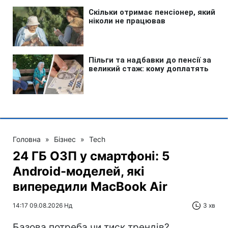
Головна
»
Бізнес
»
Tech
24 ГБ ОЗП у смартфоні: 5
Android-моделей, які
випередили MacBook Air
14:17 09.08.2026 Нд
3 хв
Базова потреба чи тиск трендів?