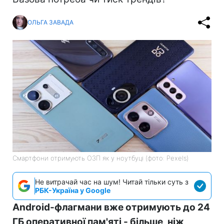
ОЛЬГА ЗАВАДА
Смартфони отримують ОЗП як у ноутбуці (фото: Pexels)
Не витрачай час на шум! Читай тільки суть з
РБК-Україна у Google
Android-флагмани вже отримують до 24
ГБ оперативної пам'яті - більше, ніж