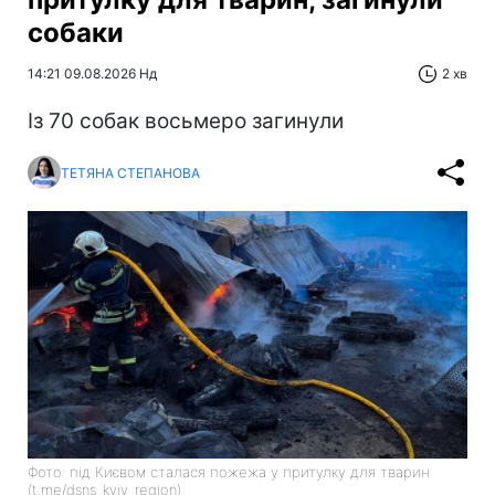
собаки
14:21 09.08.2026 Нд
2 хв
Із 70 собак восьмеро загинули
ТЕТЯНА СТЕПАНОВА
Фото: під Києвом сталася пожежа у притулку для тварин
(t.me/dsns_kyiv_region)