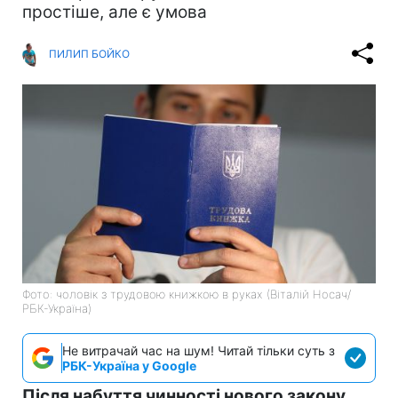
простіше, але є умова
ПИЛИП БОЙКО
Фото: чоловік з трудовою книжкою в руках (Віталій Носач/
РБК-Україна)
Не витрачай час на шум! Читай тільки суть з
РБК-Україна у Google
Після набуття чинності нового закону