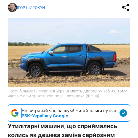
ІГОР ШИРОКУН
Фото: більшість пікапів в Україні мають дворядну кабіну, тому
часто є альтернативою позашляховика (rbc.ua)
Не витрачай час на шум! Читай тільки суть з
РБК-Україна у Google
Утилітарні машини, що сприймались
колись як дешева заміна серйозним