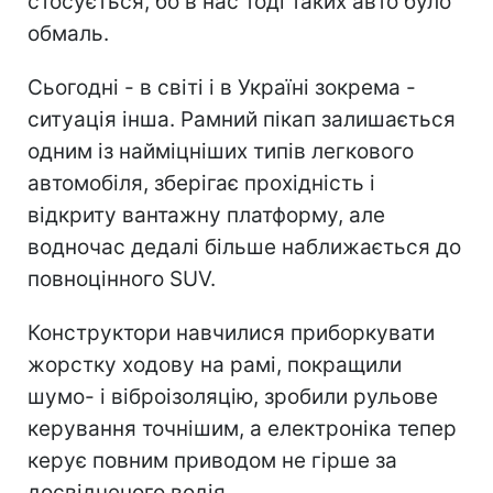
стосується, бо в нас тоді таких авто було
обмаль.
Сьогодні - в світі і в Україні зокрема -
ситуація інша. Рамний пікап залишається
одним із найміцніших типів легкового
автомобіля, зберігає прохідність і
відкриту вантажну платформу, але
водночас дедалі більше наближається до
повноцінного SUV.
Конструктори навчилися приборкувати
жорстку ходову на рамі, покращили
шумо- і віброізоляцію, зробили рульове
керування точнішим, а електроніка тепер
керує повним приводом не гірше за
досвідченого водія.