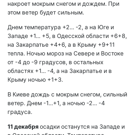
накроет мокрым снегом и дождем. При
этом ветер будет сильным.
Днем температура +2... -2, а на Юге и
Западе +1... +5, в Одесской области +6+8,
на Закарпатье +4+6, а в Крыму +9+11
тепла. Ночью мороз на Севере и Востоке
от -4 до -9 градусов, в остальных
областях +1... -4, а на Закарпатье и в
Крыму ночью +1+3.
В Киеве дождь с мокрым снегом, сильный
ветер. Днем -1...+1, а ночью -2... -4
градуса.
11 декабря
осадки останутся на Западе и