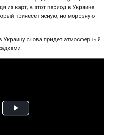
дя из карт, в этот период в Украине
торый принесет ясную, но морозную
 в Украину снова придет атмосферный
садками.
Play
Video