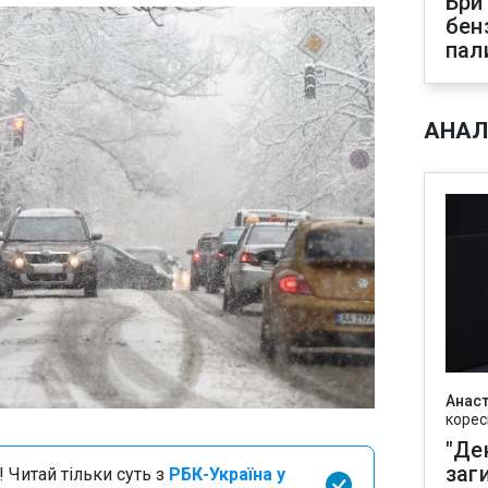
Бри
бен
пал
АНАЛ
Анаст
корес
"Де
заг
 Читай тільки суть з
РБК-Україна у