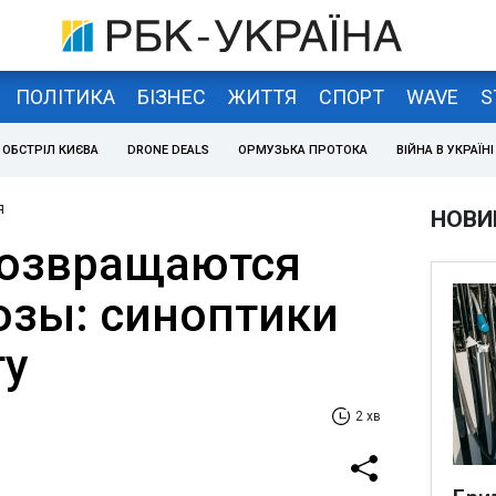
ПОЛІТИКА
БІЗНЕС
ЖИТТЯ
СПОРТ
WAVE
S
ОБСТРІЛ КИЄВА
DRONE DEALS
ОРМУЗЬКА ПРОТОКА
ВІЙНА В УКРАЇНІ
я
НОВИ
возвращаются
зы: синоптики
ту
2 хв