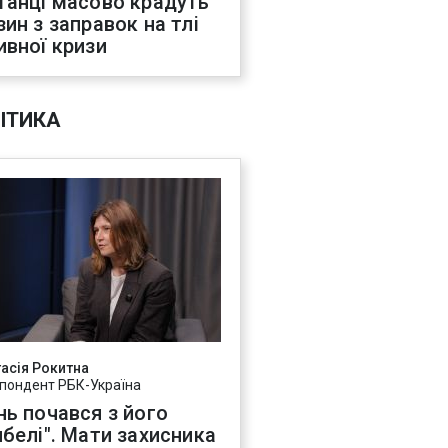
танці масово крадуть
зин з заправок на тлі
ивної кризи
ІТИКА
асія Рокитна
пондент РБК-Україна
нь почався з його
ибелі". Мати захисника