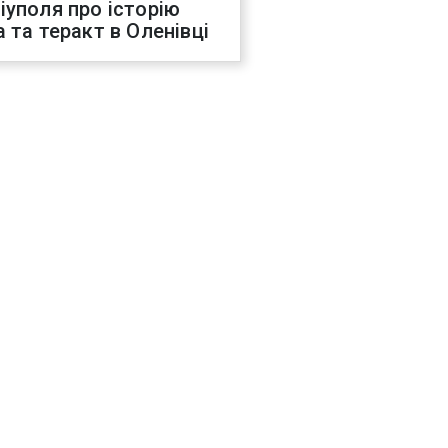
іуполя про історію
а та теракт в Оленівці