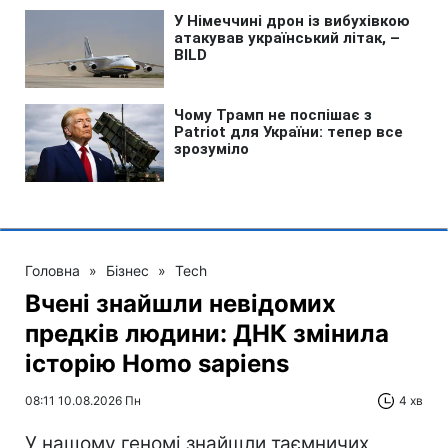
Головна
»
Бізнес
»
Tech
Вчені знайшли невідомих
предків людини: ДНК змінила
історію Homo sapiens
08:11 10.08.2026 Пн
4 хв
У нашому геномі знайшли таємничих