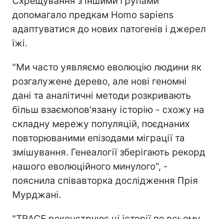
Схрещування з іншими групами
допомагало предкам Homo sapiens
адаптуватися до нових патогенів і джерел
їжі.
"Ми часто уявляємо еволюцію людини як
розгалужене дерево, але нові геномні
дані та аналітичні методи розкривають
більш взаємопов'язану історію - схожу на
складну мережу популяцій, поєднаних
повторюваними епізодами міграції та
змішування. Генеалогії зберігають рекорд
нашого еволюційного минулого", -
пояснила співавторка дослідження Прія
Мурджані.
"TRACE реконструює ці історії по всьому