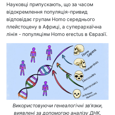
Науковці припускають, що за часом
відокремлення популяція-привид
відповідає групам Homo середнього
плейстоцену в Африці, а суперархаїчна
лінія - популяціям Homo erectus в Євразії.
Використовуючи генеалогічні зв’язки,
виявлені за допомогою аналізу ДНК,