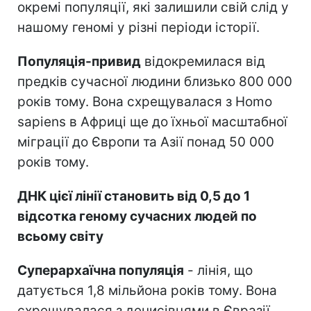
окремі популяції, які залишили свій слід у
нашому геномі у різні періоди історії.
Популяція-привид
відокремилася від
предків сучасної людини близько 800 000
років тому. Вона схрещувалася з Homo
sapiens в Африці ще до їхньої масштабної
міграції до Європи та Азії понад 50 000
років тому.
ДНК цієї лінії становить від 0,5 до 1
відсотка геному сучасних людей по
всьому світу
Суперархаїчна популяція
- лінія, що
датується 1,8 мільйона років тому. Вона
схрещувалася з денисівцями в Євразії.