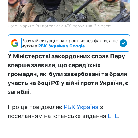
Фото: в армію РФ потрапили 459 перуанців (flickr.com)
Розумій ситуацію на фронті через факти, а не
чутки з
РБК-Україна у Google
У Міністерстві закордонних справ Перу
вперше заявили, що серед їхніх
громадян, які були завербовані та брали
участь на боці РФ у війні проти України, є
загиблі.
Про це повідомляє
РБК-Україна
з
посиланням на іспанське видання
EFE
.