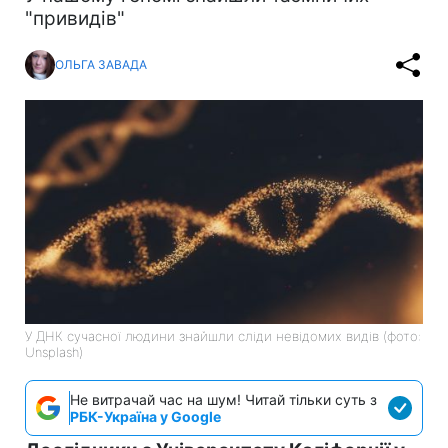
"привидів"
ОЛЬГА ЗАВАДА
У ДНК сучасної людини знайшли сліди невідомих видів (фото:
Unsplash)
Не витрачай час на шум! Читай тільки суть з
РБК-Україна у Google