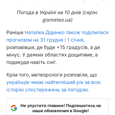
Погода в Україні на 10 днів (скрін:
gismeteo.ua)
Раніше
Наталка Діденко також поділилася
прогнозом на 31 грудня і 1 січня
,
розповівши, де буде +15 градусів, а де
мінус. У деяких областях дощитиме, а
подекуди навіть сніг.
Крім того, метеорологи розповіли, що
українців чекає найтепліший рік за всю
історію спостережень за погодою.
Не упустите главное! Подпишитесь на
наши обновления в Google!