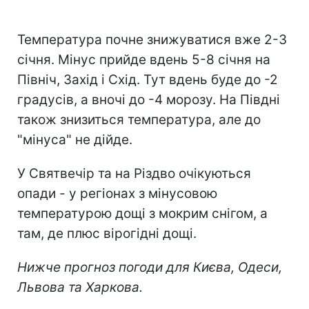
Температура почне знижуватися вже 2-3
січня. Мінус прийде вдень 5-8 січня на
Північ, Захід і Схід. Тут вдень буде до -2
градусів, а вночі до -4 морозу. На Півдні
також знизиться температура, але до
"мінуса" не дійде.
У Святвечір та на Різдво очікуються
опади - у регіонах з мінусовою
температурою дощі з мокрим снігом, а
там, де плюс вірогідні дощі.
Нижче прогноз погоди для Києва, Одеси,
Львова та Харкова.