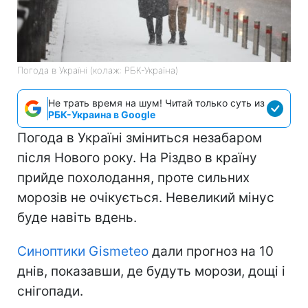
Погода в Україні (колаж: РБК-Україна)
Не трать время на шум! Читай только суть из
РБК-Украина в Google
Погода в Україні зміниться незабаром
після Нового року. На Різдво в країну
прийде похолодання, проте сильних
морозів не очікується. Невеликий мінус
буде навіть вдень.
Синоптики Gismeteo
дали прогноз на 10
днів, показавши, де будуть морози, дощі і
снігопади.