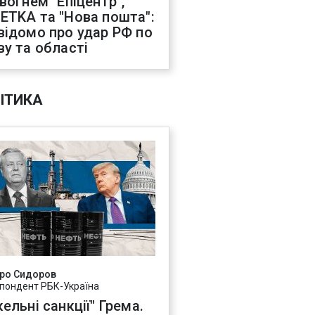
 вогнем "Епіцентр",
ETKA та "Нова пошта":
відомо про удар РФ по
ву та області
ІТИКА
ро Сидоров
пондент РБК-Україна
ельні санкції" Грема.