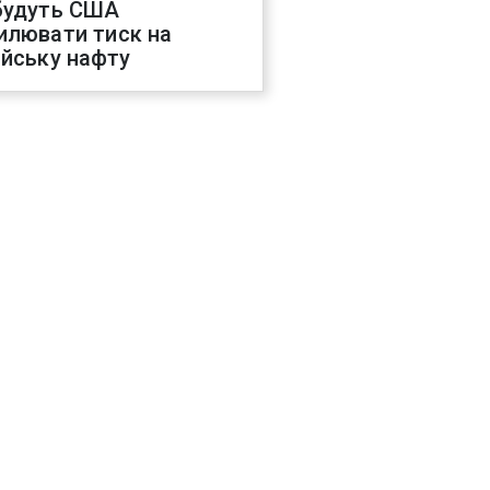
будуть США
илювати тиск на
ійську нафту