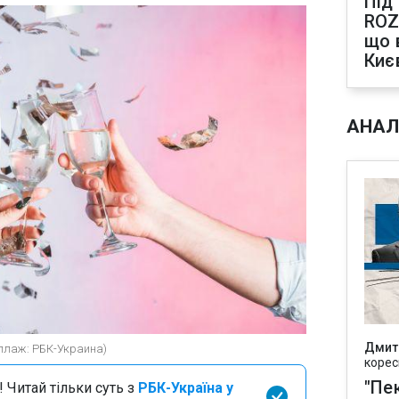
Під
ROZ
що 
Киє
АНАЛ
Дмит
оллаж: РБК-Украина)
корес
"Пек
 Читай тільки суть з
РБК-Україна у