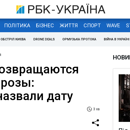
ПОЛІТИКА
БІЗНЕС
ЖИТТЯ
СПОРТ
WAVE
S
ОБСТРІЛ КИЄВА
DRONE DEALS
ОРМУЗЬКА ПРОТОКА
ВІЙНА В УКРАЇНІ
я
НОВИ
возвращаются
розы:
назвали дату
3 хв