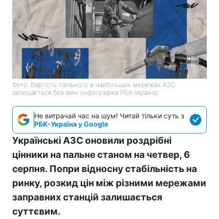
Фото: Вартість пального в найбільших мережах АЗС
залишається без змін (інфографіка РБК-Україна)
Не витрачай час на шум! Читай тільки суть з
РБК-Україна у Google
Українські АЗС оновили роздрібні
цінники на пальне станом на четвер, 6
серпня. Попри відносну стабільність на
ринку, розкид цін між різними мережами
заправних станцій залишається
суттєвим.