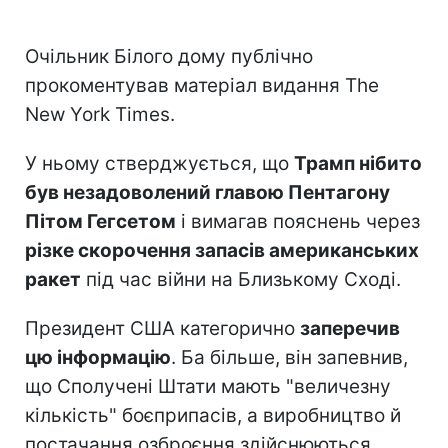
Очільник Білого дому публічно
прокоментував матеріал видання The
New York Times.
У ньому стверджується, що
Трамп нібито
був незадоволений главою Пентагону
Пітом Гегсетом
і вимагав пояснень через
різке скорочення запасів американських
ракет
під час війни на Близькому Сході.
Президент США категорично
заперечив
цю інформацію
. Ба більше, він запевнив,
що Сполучені Штати мають "величезну
кількість" боєприпасів, а виробництво й
постачання озброєння здійснюються