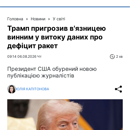
Головна
»
Новини
»
У світі
Трамп пригрозив в'язницею
винним у витоку даних про
дефіцит ракет
09:14 06.08.2026 Чт
2 хв
Президент США обурений новою
публікацією журналістів
ЮЛІЯ КАПІТОНОВА