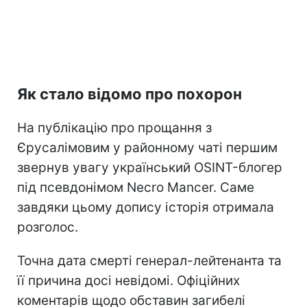
Як стало відомо про похорон
На публікацію про прощання з
Єрусалімовим у районному чаті першим
звернув увагу український OSINT-блогер
під псевдонімом Necro Mancer. Саме
завдяки цьому допису історія отримала
розголос.
Точна дата смерті генерал-лейтенанта та
її причина досі невідомі. Офіційних
коментарів щодо обставин загибелі