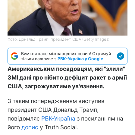
Фото: Дональд Трамп, президент США (Getty Images)
Вимкни хаос міжнародних новин! Отримуй
тільки важливе з
РБК-Україна у Google
Американським посадовцям, які "злили"
ЗМІ дані про нібито дефіцит ракет в армії
США, загрожуватиме ув'язнення.
З таким попередженням виступив
президент США Дональд Трамп,
повідомляє
РБК-Україна
з посиланням на
його
допис
у Truth Social.