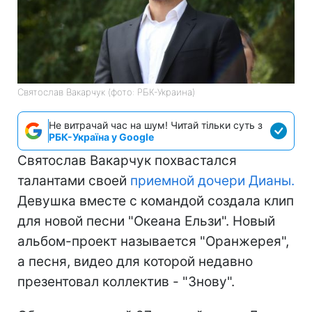
Святослав Вакарчук (фото: РБК-Украина)
Не витрачай час на шум! Читай тільки суть з
РБК-Україна у Google
Святослав Вакарчук похвастался
талантами своей
приемной дочери Дианы.
Девушка вместе с командой создала клип
для новой песни "Океана Ельзи". Новый
альбом-проект называется "Оранжерея",
а песня, видео для которой недавно
презентовал коллектив - "Знову".