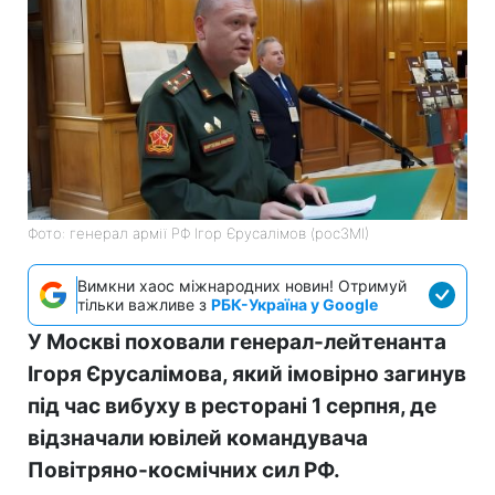
Фото: генерал армії РФ Ігор Єрусалімов (росЗМІ)
Вимкни хаос міжнародних новин! Отримуй
тільки важливе з
РБК-Україна у Google
У Москві поховали генерал-лейтенанта
Ігоря Єрусалімова, який імовірно загинув
під час вибуху в ресторані 1 серпня, де
відзначали ювілей командувача
Повітряно-космічних сил РФ.