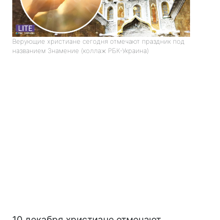
Верующие христиане сегодня отмечают праздник под
названием Знамение (коллаж РБК-Украина)
10 декабря христиане отмечают