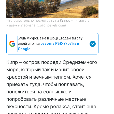
Что обязательно посмотреть на Кипре - читайте в
нашем материале (фото: pexels.com)
Будь у курсі, а не в шоці! Додай змісту
своїй стрічці
разом з РБК-Україна в
Google
Кипр – остров посреди Средиземного
моря, который так и манит своей
красотой и вечным теплом. Хочется
приехать туда, чтобы поплавать,
понежиться на солнышке и
попробовать различные местные
вкусности. Кроме релакса, стоит еще
поездить и посмотреть различные