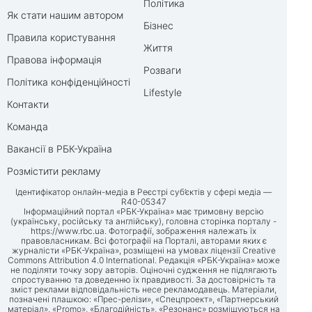
Політика
Як стати нашим автором
Бізнес
Правила користування
Життя
Правова інформація
Розваги
Політика конфіденційності
Lifestyle
Контакти
Команда
Вакансії в РБК-Україна
Розмістити рекламу
Ідентифікатор онлайн-медіа в Реєстрі суб’єктів у сфері медіа —
R40-05347
Інформаційний портал «РБК-Україна» має тримовну версію
(українську, російську та англійську), головна сторінка порталу -
https://www.rbc.ua
. Фотографії, зображення належать їх
правовласникам. Всі фотографії на Порталі, авторами яких є
журналісти «РБК-Україна», розміщені на умовах ліцензії Creative
Commons Attribution 4.0 International. Редакція «РБК-Україна» може
не поділяти точку зору авторів. Оціночні судження не підлягають
спростуванню та доведенню їх правдивості. За достовірність та
зміст реклами відповідальність несе рекламодавець. Матеріали,
позначені плашкою: «Прес-релізи», «Спецпроект», «Партнерський
матеріал», «Promo», «Благодійність», «Резонанс» розміщуються на