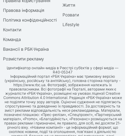
Правила користування
Життя
Правова інформація
Розваги
Політика конфіденційності
Lifestyle
Контакти
Команда
Вакансії в РБК-Україна
Розмістити рекламу
Ідентифікатор онлайн-медіа в Реєстрі суб’єктів у сфері медіа —
R40-05347
Інформаційний портал «РБК-Україна» має тримовну версію
(українську, російську та англійську), головна сторінка порталу -
https://www.rbc.ua
. Фотографії, зображення належать їх
правовласникам. Всі фотографії на Порталі, авторами яких є
журналісти «РБК-Україна», розміщені на умовах ліцензії Creative
Commons Attribution 4.0 International. Редакція «РБК-Україна» може
не поділяти точку зору авторів. Оціночні судження не підлягають
спростуванню та доведенню їх правдивості. За достовірність та
зміст реклами відповідальність несе рекламодавець. Матеріали,
позначені плашкою: «Прес-релізи», «Спецпроект», «Партнерський
матеріал», «Promo», «Благодійність», «Резонанс» розміщуються на
правах реклами і призначені, як правило, для осіб, які досягли 21-
річного віку. «Новини компанії» - це інформаційний формат, що
охоплює новини, події та оголошення, пов'язані з діяльністю
компаній, базуються на пресрелізах, які випускають самі