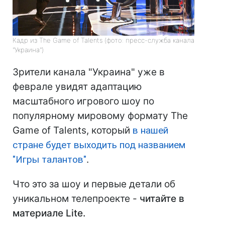
Кадр из The Game of Talents (фото: пресс-служба канала
"Украина")
Зрители канала "Украина" уже в
феврале увидят адаптацию
масштабного игрового шоу по
популярному мировому формату The
Game of Talents, который
в нашей
стране будет выходить под названием
"Игры талантов"
.
Что это за шоу и первые детали об
уникальном телепроекте -
читайте в
материале Lite.