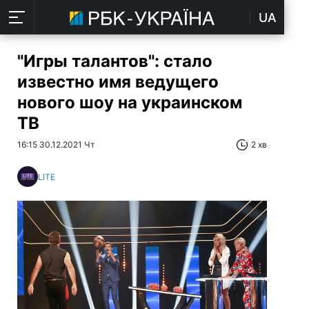
UA
"Игры талантов": стало
известно имя ведущего
нового шоу на украинском
ТВ
16:15 30.12.2021 Чт
2 хв
LITE