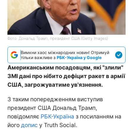
Фото: Дональд Трамп, президент США (Getty Images)
Вимкни хаос міжнародних новин! Отримуй
тільки важливе з
РБК-Україна у Google
Американським посадовцям, які "злили"
ЗМІ дані про нібито дефіцит ракет в армії
США, загрожуватиме ув'язнення.
З таким попередженням виступив
президент США Дональд Трамп,
повідомляє
РБК-Україна
з посиланням на
його
допис
у Truth Social.