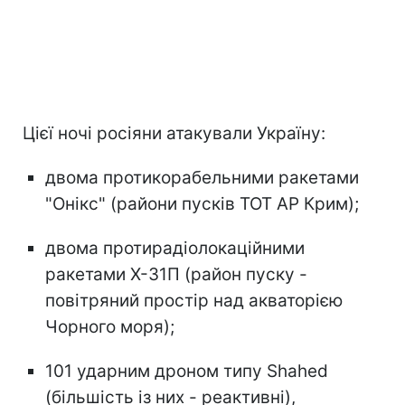
Цієї ночі росіяни атакували Україну:
двома протикорабельними ракетами
"Онікс" (райони пусків ТОТ АР Крим);
двома протирадіолокаційними
ракетами Х-31П (район пуску -
повітряний простір над акваторією
Чорного моря);
101 ударним дроном типу Shahed
(більшість із них - реактивні),