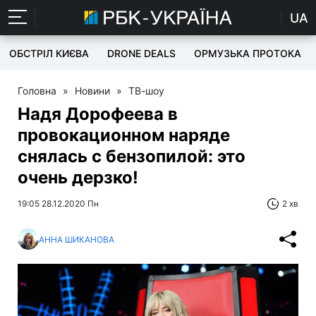
UA
ОБСТРІЛ КИЄВА
DRONE DEALS
ОРМУЗЬКА ПРОТОКА
Головна
»
Новини
»
ТВ-шоу
Надя Дорофеева в
провокационном наряде
снялась с бензопилой: это
очень дерзко!
19:05 28.12.2020 Пн
2 хв
АННА ШИКАНОВА