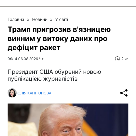
Головна
»
Новини
»
У світі
Трамп пригрозив в'язницею
винним у витоку даних про
дефіцит ракет
09:14 06.08.2026 Чт
2 хв
Президент США обурений новою
публікацією журналістів
ЮЛІЯ КАПІТОНОВА