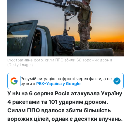
Ілюстративне фото: сили ППО збили 66 ворожих дронів
(Getty Images)
Розумій ситуацію на фронті через факти, а не
чутки з
РБК-Україна у Google
У ніч на 6 серпня Росія атакувала Україну
4 ракетами та 101 ударним дроном.
Силам ППО вдалося збити більшість
ворожих цілей, однак є десятки влучань.