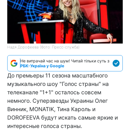
Надя Дорофеева (Фото: Пресс-служба)
Не витрачай час на шум! Читай тільки суть з
РБК-Україна у Google
До премьеры 11 сезона масштабного
музыкального шоу "Голос страны" на
телеканале "1+1" осталось совсем
немного. Суперзвезды Украины Олег
Винник, MONATIK, Тина Кароль и
DOROFEEVA будут искать самые яркие и
интересные голоса страны.