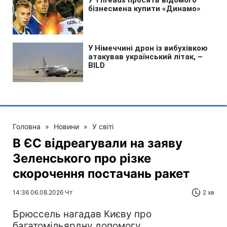
Головна
»
Новини
»
У світі
В ЄС відреагували на заяву
Зеленського про різке
скорочення постачань ракет
14:36 06.08.2026 Чт
2 хв
Брюссель нагадав Києву про
багатомільярдну допомогу