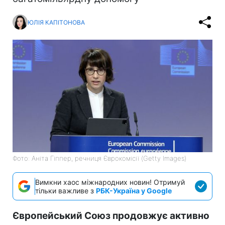
ЮЛІЯ КАПІТОНОВА
Фото: Аніта Гіппер, речниця Єврокомісії (Getty Images)
Вимкни хаос міжнародних новин! Отримуй
тільки важливе з
РБК-Україна у Google
Європейський Союз продовжує активно