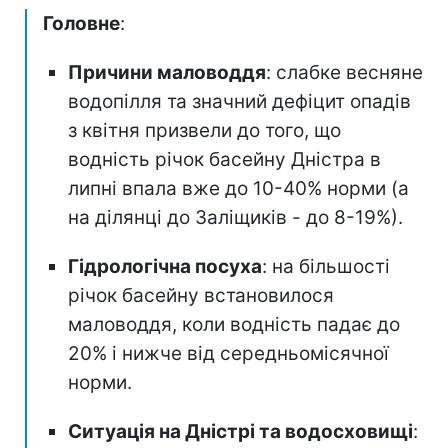
Головне
:
Причини маловоддя
: слабке весняне
водопілля та значний дефіцит опадів
з квітня призвели до того, що
водність річок басейну Дністра в
липні впала вже до 10-40% норми (а
на ділянці до Заліщиків - до 8-19%).
Гідрологічна посуха
: на більшості
річок басейну встановилося
маловоддя, коли водність падає до
20% і нижче від середньомісячної
норми.
Ситуація на Дністрі та водосховищі
: