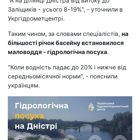
"А на ділянці Дністра від витоку до
Заліщиків - усього 8-19%", - уточнили в
Укргідрометцентрі.
Таким чином, за словами спеціалістів,
на
більшості річок басейну встановилося
маловоддя - гідрологічна посуха
.
"Коли водність падає до 20% і нижче від
середньомісячної норми", - пояснили
українцям.