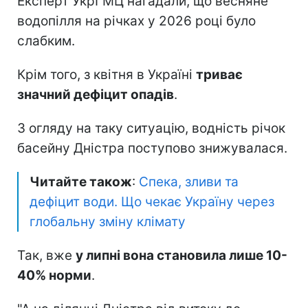
Експерт УкрГМЦ нагадали, що весняне
водопілля на річках у 2026 році було
слабким.
Крім того, з квітня в Україні
триває
значний дефіцит опадів
.
З огляду на таку ситуацію, водність річок
басейну Дністра поступово знижувалася.
Читайте також
:
Спека, зливи та
дефіцит води. Що чекає Україну через
глобальну зміну клімату
Так, вже
у липні вона становила лише 10-
40% норми
.