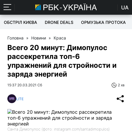
UA
ОБСТРІЛ КИЄВА
DRONE DEALS
ОРМУЗЬКА ПРОТОКА
Головна
»
Новини
»
Краса
Всего 20 минут: Димопулос
рассекретила топ-6
упражнений для стройности и
заряда энергией
15:37 20.03.2021 Сб
2 хв
LITE
Санта Димопулос (фото: instagram.com/santadimopulos)