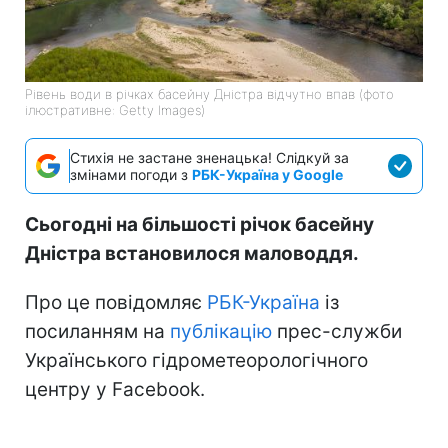
Рівень води в річках басейну Дністра відчутно впав (фото
ілюстративне: Getty Images)
Стихія не застане зненацька! Слідкуй за
змінами погоди з
РБК-Україна у Google
Сьогодні на більшості річок басейну
Дністра встановилося маловоддя.
Про це повідомляє
РБК-Україна
із
посиланням на
публікацію
прес-служби
Українського гідрометеорологічного
центру у Facebook.