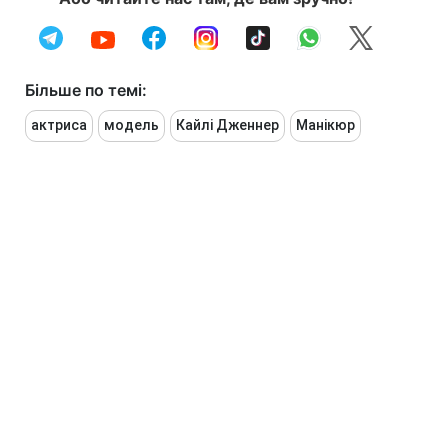
Більше по темі:
актриса
модель
Кайлі Дженнер
Манікюр