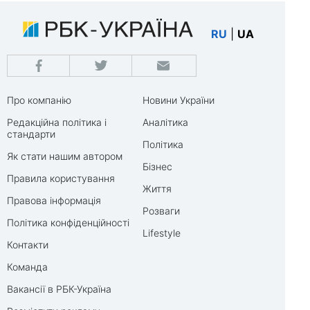
RU
|
UA
Про компанію
Новини України
Редакційна політика і
Аналітика
стандарти
Політика
Як стати нашим автором
Бізнес
Правила користування
Життя
Правова інформація
Розваги
Політика конфіденційності
Lifestyle
Контакти
Команда
Вакансії в РБК-Україна