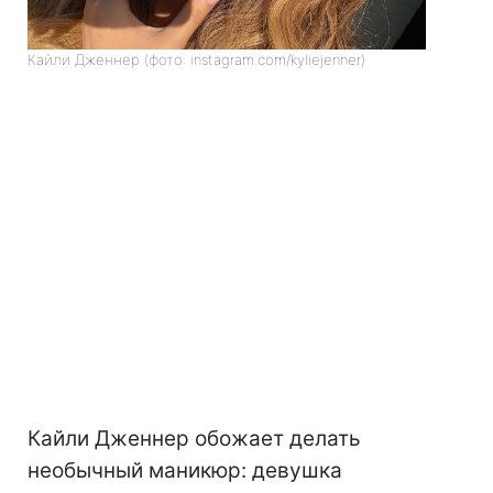
Кайли Дженнер (фото: instagram.com/kyliejenner)
Кайли Дженнер обожает делать
необычный маникюр: девушка