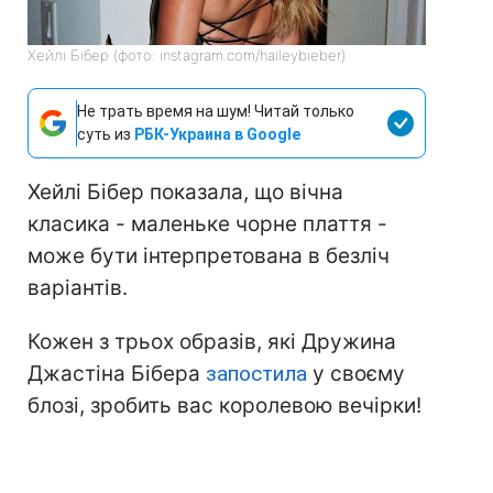
Хейлі Бібер (фото: instagram.com/haileybieber)
Не трать время на шум! Читай только
суть из
РБК-Украина в Google
Хейлі Бібер показала, що вічна
класика - маленьке чорне плаття -
може бути інтерпретована в безліч
варіантів.
Кожен з трьох образів, які Дружина
Джастіна Бібера
запостила
у своєму
блозі, зробить вас королевою вечірки!