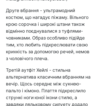
Друге вбрання - ультрамодний
костюм, що нагадує піжаму. Вільного
крою сорочка і широкі штани також
відмінно поєднувалися з туфлями-
човниками. Образ особливо підійде
тим, хто любить підкреслювати свою
крихкість за допомогою речей, немов
з чоловічого плеча.
Третій аутфіт Хейлі - стильна
альтернатива класичним вбранням на
вечір. Щось середнє між сукнею-
пальто і кімоно. Плаття підкреслило
стрункі ноги юної ікони стилю, а
завдяки ляльковому силуету додало