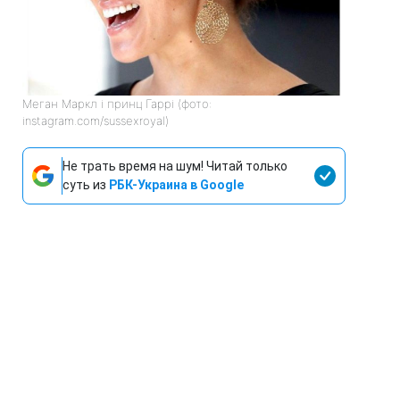
Меган Маркл і принц Гаррі (фото:
instagram.com/sussexroyal)
Не трать время на шум! Читай только
суть из
РБК-Украина в Google