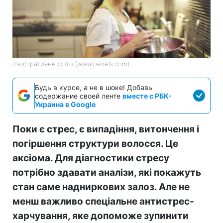
Ілюстративне фото (www.pexels.com)
Будь в курсе, а не в шоке! Добавь
содержание своей ленте
вместе с РБК-
Украина в Google
Поки є стрес, є випадіння, витончення і
погіршення структури волосся. Це
аксіома. Для діагностики стресу
потрібно здавати аналізи, які покажуть
стан саме надниркових залоз. Але не
менш важливо спеціальне антистрес-
харчування, яке допоможе зупинити