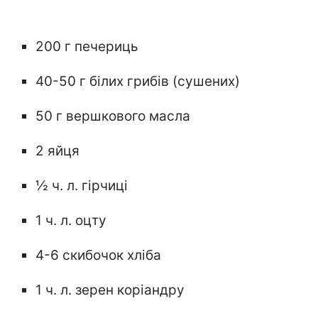
200 г печериць
40-50 г білих грибів (сушених)
50 г вершкового масла
2 яйця
½ ч. л. гірчиці
1 ч. л. оцту
4-6 скибочок хліба
1 ч. л. зерен коріандру