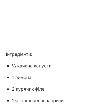
Інгредієнти:
½ качана капусти
1 лимона
2 курячих філе
1 ч. л. копченої паприки