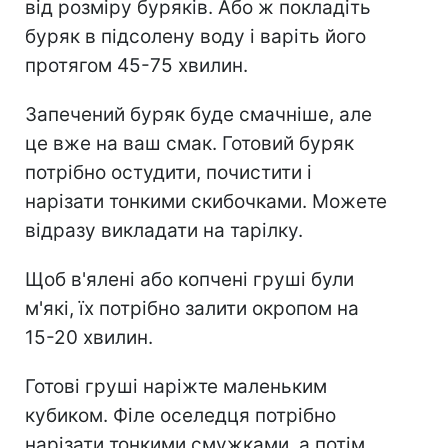
від розміру буряків. Або ж покладіть
буряк в підсолену воду і варіть його
протягом 45-75 хвилин.
Запечений буряк буде смачніше, але
це вже на ваш смак. Готовий буряк
потрібно остудити, почистити і
нарізати тонкими скибочками. Можете
відразу викладати на тарілку.
Щоб в'ялені або копчені груші були
м'які, їх потрібно залити окропом на
15-20 хвилин.
Готові груші наріжте маленьким
кубиком. Філе оселедця потрібно
нарізати тонкими смужками, а потім