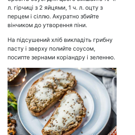
л. гірчиці з 2 яйцями, 1 ч. л. оцту з
перцем і сіллю. Акуратно збийте
вінчиком до утворення піни.
На підсушений хліб викладіть грибну
пасту і зверху полийте соусом,
посипте зернами коріандру і зеленню.