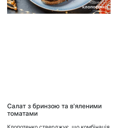
Салат з бринзою та в'яленими
томатами
Клопотенко стверджує, що комбінація