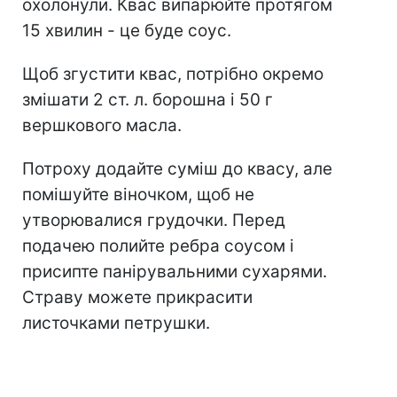
охолонули. Квас випарюйте протягом
15 хвилин - це буде соус.
Щоб згустити квас, потрібно окремо
змішати 2 ст. л. борошна і 50 г
вершкового масла.
Потроху додайте суміш до квасу, але
помішуйте віночком, щоб не
утворювалися грудочки. Перед
подачею полийте ребра соусом і
присипте панірувальними сухарями.
Страву можете прикрасити
листочками петрушки.