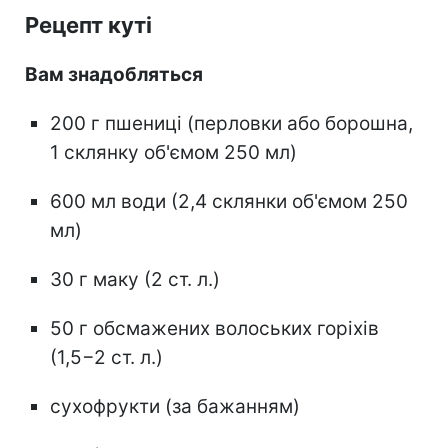
Рецепт куті
Вам знадобляться
200 г пшениці (перловки або борошна,
1 склянку об'ємом 250 мл)
600 мл води (2,4 склянки об'ємом 250
мл)
30 г маку (2 ст. л.)
50 г обсмажених волоських горіхів
(1,5−2 ст. л.)
сухофрукти (за бажанням)