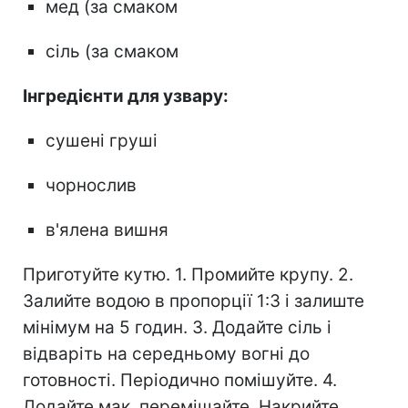
мед (за смаком
сіль (за смаком
Інгредієнти для узвару:
сушені груші
чорнослив
в'ялена вишня
Приготуйте кутю. 1. Промийте крупу. 2.
Залийте водою в пропорції 1:3 і залиште
мінімум на 5 годин. 3. Додайте сіль і
відваріть на середньому вогні до
готовності. Періодично помішуйте. 4.
Додайте мак, перемішайте. Накрийте