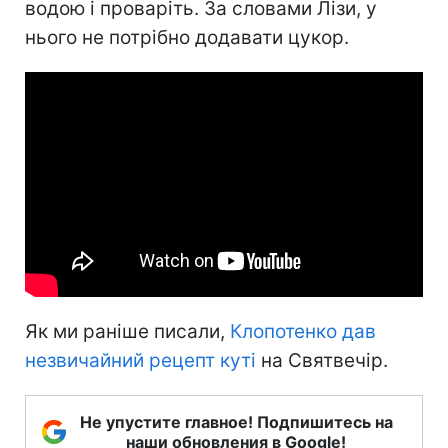
водою і проваріть. За словами Лізи, у
нього не потрібно додавати цукор.
Як ми раніше писали,
Клопотенко дав
незвичайний рецепт куті
на Святвечір.
Не упустите главное! Подпишитесь на
наши обновления в Google!