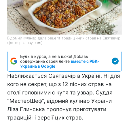
Відомий кулінар дала рецепт традиційних страв на Святвечір
(фото: pixabay.com)
Будь в курсе, а не в шоке! Добавь
содержание своей ленте
вместе с РБК-
Украина в Google
Наближається Святвечір в Україні. Ні для
кого не секрет, що з 12 пісних страв на
столі головними є кутя та узвар. Суддя
"МастерШеф", відомий кулінар України
Ліза Глинська пропонує приготувати
традиційні версії цих страв.