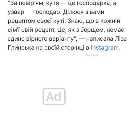
"За повір'ям, кутя — це господарка, а
узвар — господар. Ділюся з вами
рецептом своєї куті. Знаю, що в кожній
сім'ї свій рецепт. Це, як з борщем, немає
єдино вірного варіанту", — написала Ліза
Глинська на своїй сторінці в
Instagram.