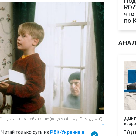
Под
ROZ
что
по 
АНАЛ
Дмит
аїнці дивляться найчастіше (кадр з фільму "Сам удома")
корре
"Ад
 Читай только суть из
РБК-Украина в