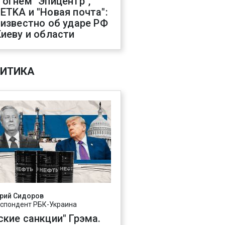
 огнем "Эпицентр",
ETKA и "Новая почта":
 известно об ударе РФ
Киеву и области
ИТИКА
рий Сидоров
спондент РБК-Украина
ские санкции" Грэма.