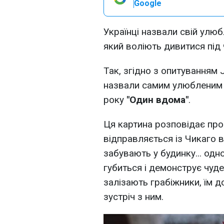
Google
Українці назвали свій улю
який воліють дивитися під 
Так, згідно з опитуванням J
назвали самим улюбленим 
року
"Один вдома"
.
Ця картина розповідає про
відправляється із Чикаго в
забувають у будинку... одно
губиться і демонструє чуде
залізають грабіжники, їм 
зустріч з ним.