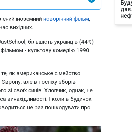
Буд
дав
неф
блений іноземний
новорічний фільм
,
час вихідних.
ustSchool, більшість українців (44%)
фільмом - культову комедію 1990
 те, як американське сімейство
 Європу, але в поспіху зборів
го зі своїх синів. Хлопчик, однак, не
са винахідливості. І коли в будинок
доводиться не раз пошкодувати про