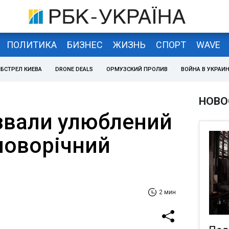
ПОЛИТИКА
БИЗНЕС
ЖИЗНЬ
СПОРТ
WAVE
БСТРЕЛ КИЕВА
DRONE DEALS
ОРМУЗСКИЙ ПРОЛИВ
ВОЙНА В УКРАИ
НОВО
азвали улюблений
новорічний
2 мин