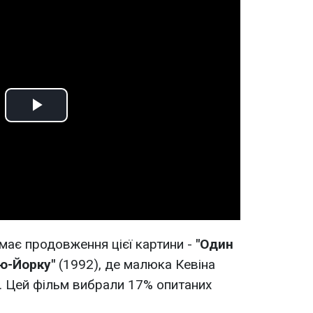
Play
Video
ймає продовження цієї картини -
"Один
ю-Йорку"
(1992), де малюка Кевіна
. Цей фільм вибрали 17% опитаних