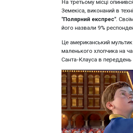
На третьому місці опинивс
Земекіса, виконаний в техні
"Полярний експрес"
. Сво
його назвали 9% респонден
Це американський мультик
маленького хлопчика на ча
Санта-Клауса в переддень 