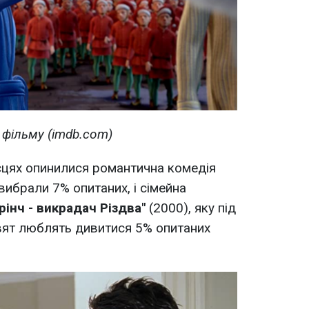
 фільму (imdb.com)
ісцях опинилися романтична комедія
ї вибрали 7% опитаних, і сімейна
Грінч - викрадач Різдва"
(2000), яку під
вят люблять дивитися 5% опитаних