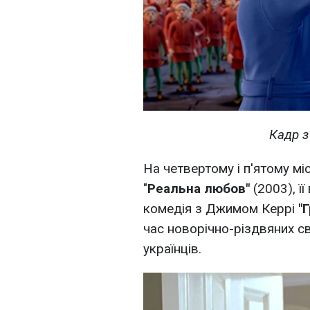
Кадр з
На четвертому і п'ятому м
"
Реальна любов"
(2003), ї
комедія з Джимом Керрі
"
час новорічно-різдвяних с
українців.