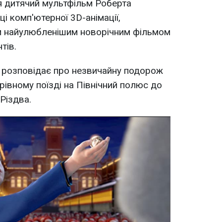
я дитячий мультфільм Роберта
ці комп'ютерної 3D-анімації,
їм найулюбленішим новорічним фільмом
тів.
 розповідає про незвичайну подорож
рівному поїзді на Північний полюс до
Різдва.