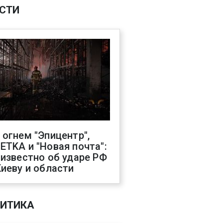
СТИ
 огнем "Эпицентр",
ETKA и "Новая почта":
 известно об ударе РФ
Киеву и области
ИТИКА