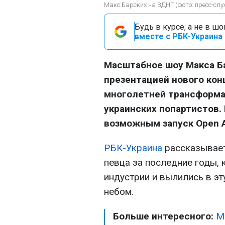
Макс Барских на ВДНГ (фото: пресс-слу
Будь в курсе, а не в ш
вместе с РБК-Украина 
Масштабное шоу Макса Ба
презентацией нового конц
многолетней трансформа
украинских попартистов.
возможным запуск Open Ai
РБК-Украина
рассказывает
певца за последние годы,
индустрии и вылились в э
небом.
Больше интересного:
М