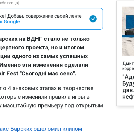
жба певца)
оке! Добавь содержание своей ленте
в Google
рских на ВДНГ стало не только
ертного проекта, но и итогом
ции одного из самых успешных
Дмит
 Именно эти изменения сделали
корре
r Fest "Сьогодні має сенс".
"Ад
Буд
 о 4 знаковых этапах в творчестве
дав
неф
 которые изменили правила игры в
ту масштабную премьеру под открытым
акс Барских ошеломил клипом