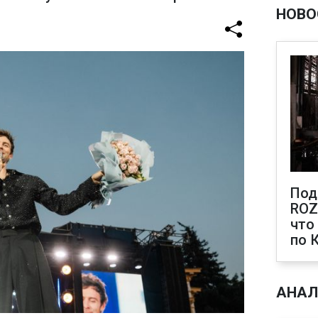
НОВО
Под
ROZ
что
по 
АНАЛ