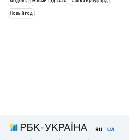
модель
Новый год 2020
Синди Кроуфорд
Новый год
RU
|
UA