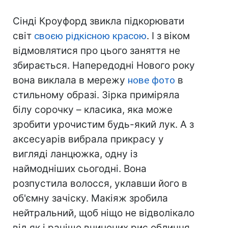
Сінді Кроуфорд звикла підкорювати
світ
своєю рідкісною красою
. І з віком
відмовлятися про цього заняття не
збирається. Напередодні Нового року
вона виклала в мережу
нове фото
в
стильному образі. Зірка приміряла
білу сорочку – класика, яка може
зробити урочистим будь-який лук. А з
аксесуарів вибрала прикрасу у
вигляді ланцюжка, одну із
наймодніших сьогодні. Вона
розпустила волосся, уклавши його в
об'ємну зачіску. Макіяж зробила
нейтральний, щоб ніщо не відволікало
від як і раніше вчинених рис обличчя.