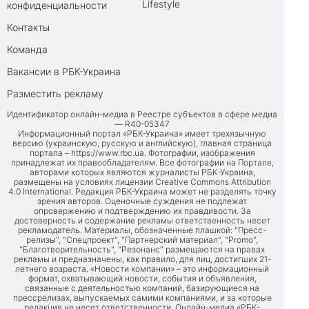
Lifestyle
конфиденциальности
Контакты
Команда
Вакансии в РБК-Украина
Разместить рекламу
Идентификатор онлайн-медиа в Реестре субъектов в сфере медиа
— R40-05347
Информационный портал «РБК-Украина» имеет трехязычную
версию (украинскую, русскую и английскую), главная страница
портала –
https://www.rbc.ua
. Фотографии, изображения
принадлежат их правообладателям. Все фотографии на Портале,
авторами которых являются журналисты РБК-Украина,
размещены на условиях лицензии Creative Commons Attribution
4.0 International. Редакция РБК-Украина может не разделять точку
зрения авторов. Оценочные суждения не подлежат
опровержению и подтверждению их правдивости. За
достоверность и содержание рекламы ответственность несет
рекламодатель. Материалы, обозначенные плашкой: "Пресс-
релизы", "Спецпроект", "Партнерский материал", "Promo",
"Благотворительность", "Резонанс" размещаются на правах
рекламы и предназначены, как правило, для лиц, достигших 21-
летнего возраста. «Новости компании» – это информационный
формат, охватывающий новости, события и объявления,
связанные с деятельностью компаний, базирующиеся на
прессрелизах, выпускаемых самими компаниями, и за которые
редакция не несет ответственности. Онлайн-медиа «РБК-